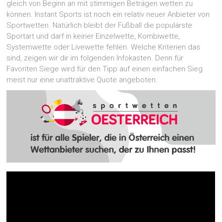
gleich von Beginn an mit stimmigen Beträgen wetten zu
können. Instant Sports ist noch ein relativ neuer Anbieter von
Sportwetten. Natürlich bleibt der Fußball die populärste
Sportart und darf in keiner Einzelwette, Kombiwette,
Systemwette oder Livewette fehlen. Welche Kriterien das
sind, zeigen wir dir im folgenden Infokasten. Denn für
Favoriten Siege wird für den Tipp auf einen einfachen Sieg
meist nur eine unattraktive Quote angeboten.