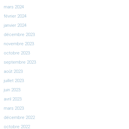
mars 2024
février 2024
janvier 2024
décembre 2023
novembre 2023
octobre 2023
septembre 2023
août 2023
juillet 2023
juin 2023
avril 2023
mars 2023
décembre 2022
octobre 2022