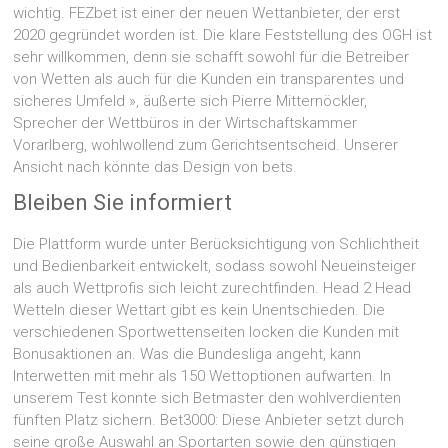
wichtig. FEZbet ist einer der neuen Wettanbieter, der erst
2020 gegründet worden ist. Die klare Feststellung des OGH ist
sehr willkommen, denn sie schafft sowohl für die Betreiber
von Wetten als auch für die Kunden ein transparentes und
sicheres Umfeld », äußerte sich Pierre Mitternöckler,
Sprecher der Wettbüros in der Wirtschaftskammer
Vorarlberg, wohlwollend zum Gerichtsentscheid. Unserer
Ansicht nach könnte das Design von bets.
Bleiben Sie informiert
Die Plattform wurde unter Berücksichtigung von Schlichtheit
und Bedienbarkeit entwickelt, sodass sowohl Neueinsteiger
als auch Wettprofis sich leicht zurechtfinden. Head 2 Head
WetteIn dieser Wettart gibt es kein Unentschieden. Die
verschiedenen Sportwettenseiten locken die Kunden mit
Bonusaktionen an. Was die Bundesliga angeht, kann
Interwetten mit mehr als 150 Wettoptionen aufwarten. In
unserem Test konnte sich Betmaster den wohlverdienten
fünften Platz sichern. Bet3000: Diese Anbieter setzt durch
seine große Auswahl an Sportarten sowie den günstigen