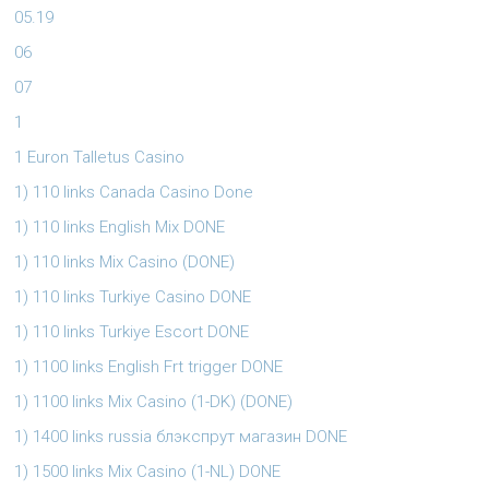
05.19
06
07
1
1 Euron Talletus Casino
1) 110 links Canada Casino Done
1) 110 links English Mix DONE
1) 110 links Mix Casino (DONE)
1) 110 links Turkiye Casino DONE
1) 110 links Turkiye Escort DONE
1) 1100 links English Frt trigger DONE
1) 1100 links Mix Casino (1-DK) (DONE)
1) 1400 links russia блэкспрут магазин DONE
1) 1500 links Mix Casino (1-NL) DONE