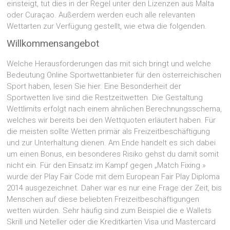
einsteigt, tut dies in der Regel unter den Lizenzen aus Malta
oder Curaçao. Außerdem werden euch alle relevanten
Wettarten zur Verfügung gestellt, wie etwa die folgenden.
Willkommensangebot
Welche Herausforderungen das mit sich bringt und welche
Bedeutung Online Sportwettanbieter für den österreichischen
Sport haben, lesen Sie hier. Eine Besonderheit der
Sportwetten live sind die Restzeitwetten. Die Gestaltung
Wettlimits erfolgt nach einem ähnlichen Berechnungsschema,
welches wir bereits bei den Wettquoten erläutert haben. Für
die meisten sollte Wetten primär als Freizeitbeschäftigung
und zur Unterhaltung dienen. Am Ende handelt es sich dabei
um einen Bonus, ein besonderes Risiko gehst du damit somit
nicht ein. Für den Einsatz im Kampf gegen „Match Fixing »
wurde der Play Fair Code mit dem European Fair Play Diploma
2014 ausgezeichnet. Daher war es nur eine Frage der Zeit, bis
Menschen auf diese beliebten Freizeitbeschäftigungen
wetten würden. Sehr häufig sind zum Beispiel die e Wallets
Skrill und Neteller oder die Kreditkarten Visa und Mastercard