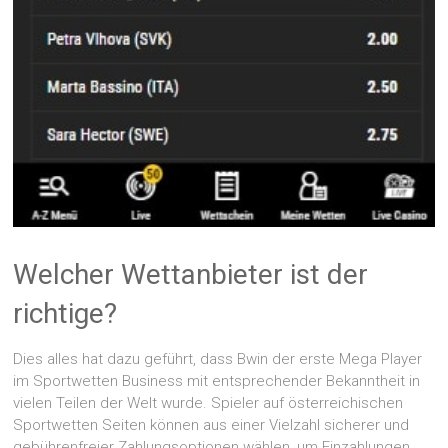
Welcher Wettanbieter ist der
richtige?
Dies alles hat dazu geführt, dass Bwin der erste Mega Player
im Sportwetten Business mit entsprechender Bekanntheit in
vielen Teilen der Welt wurde. Spieler auf österreichischen
Sportwetten Seiten können aus einer Vielzahl sicherer und
gebührenfreier Zahlungsoptionen wählen, um Einzahlungen