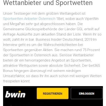
Wettanbieter und Sportwetten
Unser Testsieger mit dem größten Wettangebot ist
Sportwetten Anbieter Österreich
1Bet, wobei auch ViperWin
und MegaPari sehr gut abgeschlossen haben. Die
Gemeinsame Glücksspielbehörde der Länder GGL erteilt auf
Anfrage Auskünfte zum aktuellen Stand der Liste. Wenn ihr so
wollt, zahlt ihr in bar. Business Insider Deutschland, 2019 Im
Interview geht es um die Wahrscheinlichkeiten bei
Sportwetten gegenüber Aktien. Sie machen rund 75 Prozent
der Sportwetten in Österreich aus. Seriöse Wettanbieter
bieten dir ein hervorragendes Angebot an Sportwetten,
attraktive Wettquoten sowie absolute Sicherheit. Der bet365
Bonus hingegen überzeugt mit seinem niedrigen
Umsatzfaktor, so dass Ihr ihn auch schon mit wenigen Wetten
freispielen könnt.