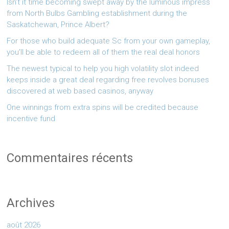
Isn’t it time becoming swept away by the luminous impress
from North Bulbs Gambling establishment during the
Saskatchewan, Prince Albert?
For those who build adequate Sc from your own gameplay,
you’ll be able to redeem all of them the real deal honors
The newest typical to help you high volatility slot indeed
keeps inside a great deal regarding free revolves bonuses
discovered at web based casinos, anyway
One winnings from extra spins will be credited because
incentive fund
Commentaires récents
Archives
août 2026