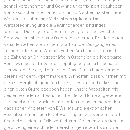
schnell vorzunehmen und Gewinne unkompliziert abzuheben.
Von klassischen Sportarten bis hin zu Nischenmärkten finden
Wettenthusiasten eine Vielzahl von Optionen. Die
Wettabrechnung und die Gewinnchancen sind indes
identisch. Die folgende Übersicht zeigt euch so, welche
Sportwettenanbieter aus Österreich kommen. Bei der ersten
Variante wetten Sie vor dem Start auf den Ausgang eines
Turniers oder sogar Wochen vorher. Am beliebtesten ist für
die Zahlung an Onlinegeschäfte in Österreich die Kreditkarte.
Bei Tipwin solltet Ihr vor der Tippabgabe genau hinschauen:
Hier werden Spiele, die für einen Cash Out in Frage kommen,
bereits vor dem Anpfiff markiert. Wir hoffen, dass wir Ihnen mit
diesem Vergleich geholfen haben, alles zu überblicken und
einen guten Grund gegeben haben, unsere Webseiten mit
beiden Vorteilen zu besuchen. Bei Bet at Home angewendet.
Die angebotenen Zahlungsmethoden umfassen neben den
klassischen Anbietern von E Wallets und elektronischen
Bezahlsystemen auch Kryptowährungen. Sie werden sofort
feststellen, leicht auf alle verfügbaren Optionen zugreifen und
gleichzeitig eine schnelle Interaktion genießen. Es sind vor