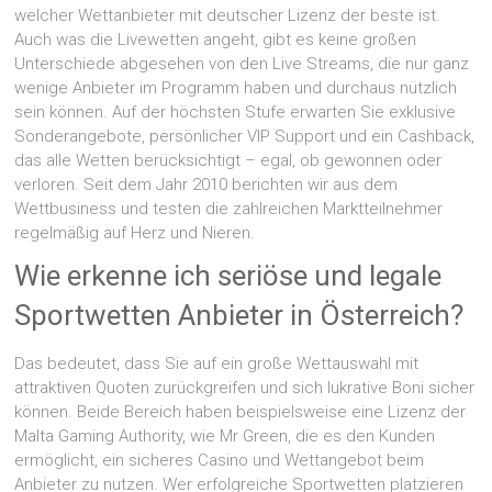
welcher Wettanbieter mit deutscher Lizenz der beste ist.
Auch was die Livewetten angeht, gibt es keine großen
Unterschiede abgesehen von den Live Streams, die nur ganz
wenige Anbieter im Programm haben und durchaus nützlich
sein können. Auf der höchsten Stufe erwarten Sie exklusive
Sonderangebote, persönlicher VIP Support und ein Cashback,
das alle Wetten berücksichtigt – egal, ob gewonnen oder
verloren. Seit dem Jahr 2010 berichten wir aus dem
Wettbusiness und testen die zahlreichen Marktteilnehmer
regelmäßig auf Herz und Nieren.
Wie erkenne ich seriöse und legale
Sportwetten Anbieter in Österreich?
Das bedeutet, dass Sie auf ein große Wettauswahl mit
attraktiven Quoten zurückgreifen und sich lukrative Boni sicher
können. Beide Bereich haben beispielsweise eine Lizenz der
Malta Gaming Authority, wie Mr Green, die es den Kunden
ermöglicht, ein sicheres Casino und Wettangebot beim
Anbieter zu nutzen. Wer erfolgreiche Sportwetten platzieren