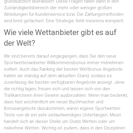
grundsätzlich liberalisiert. Diese Fragen fallen dann in den
Zuständigkeitsbereich der mehr oder weniger großen
Abteilungen für Kundenservice bzw. Die Zahlungsmethoden
sind breit gefächert. Eine Strategie fehlt meistens komplett.
Wie viele Wettanbieter gibt es auf
der Welt?
Wir sind bereits darauf eingegangen, dass Sie den neue
Sportwettenanbieter Willkommensbonus immer mitnehmen
sollten. Auch das Ranking der besten Wettbonus Angebote
halten wir ständig auf dem aktuellen Stand, sodass es
zuverlässig die besten verfügbaren Angebote anzeigt. Jene
die richtig lagen, freuen sich und lassen sich von den
Trafikant:innen ihren Gewinn ausbezahlen. Wenn man bedenkt,
dass fast wöchentlich ein neuer Buchmacher und
Bonusangebote dazukommen, wären eigene Sportwetten
Tests von dir ein sehr zeitaufwendiges Unterfangen. Meist
handelt sich an dieser Stelle um Gratis Wetten oder um
risikofreie Wetten. Wichtig ist zudem, dass in den Disziplinen