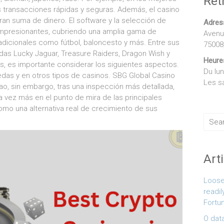
Ret
s transacciones rápidas y seguras. Además, el casino
ran suma de dinero. El software y la selección de
Adres
impresionantes, cubriendo una amplia gama de
Avenu
adicionales como fútbol, baloncesto y más. Entre sus
75008,
das Lucky Jaguar, Treasure Raiders, Dragon Wish y
Heure
os, es importante considerar los siguientes aspectos.
Du lu
das y en otros tipos de casinos. SBG Global Casino
Les s
zao, sin embargo, tras una inspección más detallada,
a vez más en el punto de mira de las principales
omo una alternativa real de crecimiento de sus
Art
Loose
readil
Fortu
O data