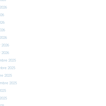
t 2026
026
026
2026
2026
r 2026
r 2026
mbre 2025
bre 2025
re 2025
mbre 2025
2025
t 2025
025