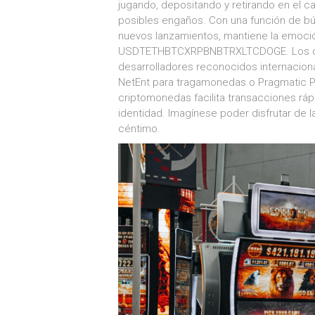
jugando, depositando y retirando en el ca
posibles engaños. Con una función de b
nuevos lanzamientos, mantiene la emoció
USDTETHBTCXRPBNBTRXLTCDOGE. Los ope
desarrolladores reconocidos internacion
NetEnt para tragamonedas o Pragmatic P
criptomonedas facilita transacciones ráp
identidad. Imagínese poder disfrutar de 
céntimo.