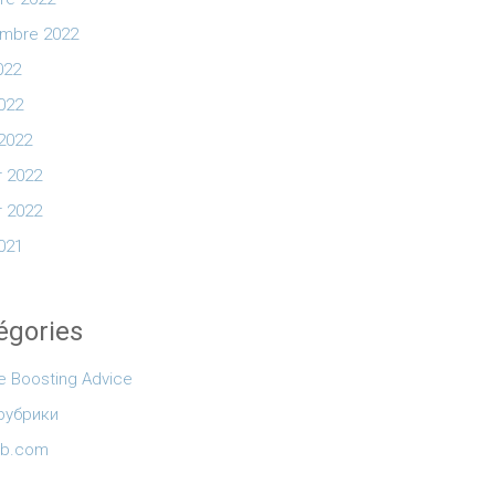
mbre 2022
022
2022
2022
r 2022
r 2022
2021
égories
e Boosting Advice
 рубрики
sb.com