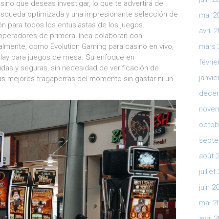
sino que deseas investigar, lo que te advertirá de
úsqueda optimizada y una impresionante selección de
mai 2
n para todos los entusiastas de los juegos.
avril 
radores de primera línea colaboran con
mars 
almente, como Evolution Gaming para casino en vivo,
lay para juegos de mesa. Su enfoque en
févrie
idas y seguras, sin necesidad de verificación de
janvie
las mejores tragaperras del momento sin gastar ni un
déce
novem
octob
septe
août 
juille
juin 2
mai 2
avril 