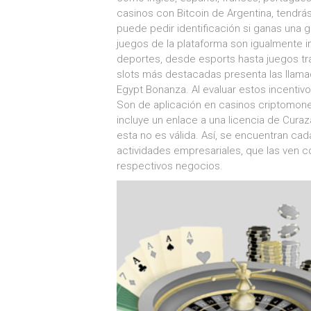
casinos con Bitcoin de Argentina, tendrá
puede pedir identificación si ganas una g
juegos de la plataforma son igualmente 
deportes, desde esports hasta juegos tr
slots más destacadas presenta las llama
Egypt Bonanza. Al evaluar estos incentiv
Son de aplicación en casinos criptomone
incluye un enlace a una licencia de Cura
esta no es válida. Así, se encuentran cad
actividades empresariales, que las ven c
respectivos negocios.