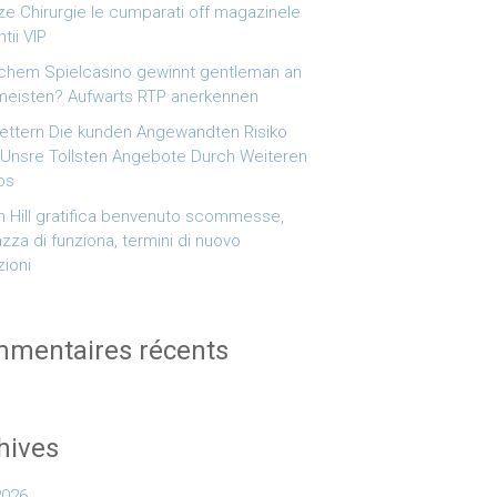
ze Chirurgie le cumparati off magazinele
ntii VIP
lchem Spielcasino gewinnt gentleman an
eisten? Aufwarts RTP anerkennen
ttern Die kunden Angewandten Risiko
 Unsre Tollsten Angebote Durch Weiteren
os
am Hill gratifica benvenuto scommesse,
zza di funziona, termini di nuovo
zioni
mentaires récents
hives
2026