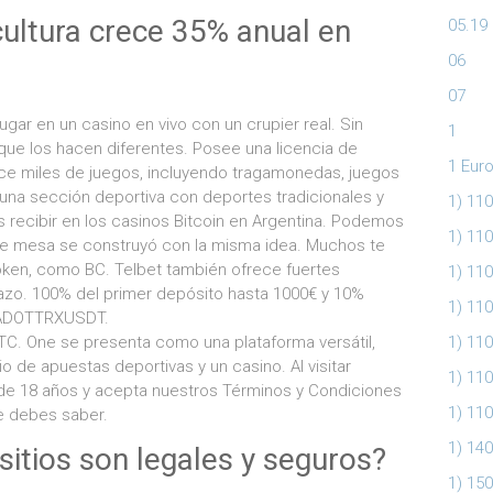
cultura crece 35% anual en
05.19
06
07
jugar en un casino en vivo con un crupier real. Sin
1
que los hacen diferentes. Posee una licencia de
1 Euro
e miles de juegos, incluyendo tragamonedas, juegos
una sección deportiva con deportes tradicionales y
1) 11
 recibir en los casinos Bitcoin en Argentina. Podemos
1) 110
de mesa se construyó con la misma idea. Muchos te
oken, como BC. Telbet también ofrece fuertes
1) 110
lazo. 100% del primer depósito hasta 1000€ y 10%
1) 110
ADOTTRXUSDT.
1) 110
ne se presenta como una plataforma versátil,
de apuestas deportivas y un casino. Al visitar
1) 110
 de 18 años y acepta nuestros Términos y Condiciones
1) 110
te debes saber.
1) 14
itios son legales y seguros?
1) 150