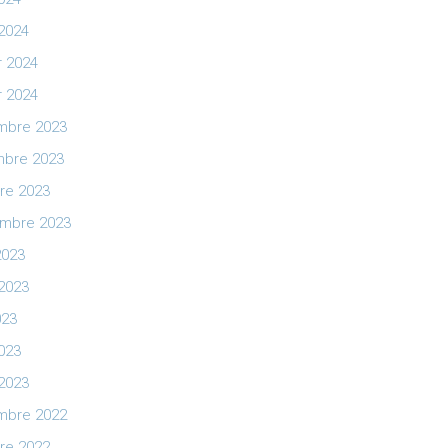
2024
r 2024
r 2024
mbre 2023
bre 2023
re 2023
mbre 2023
2023
t 2023
023
2023
2023
mbre 2022
re 2022