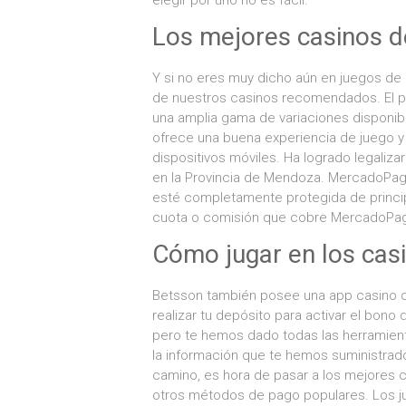
elegir por uno no es fácil.
Los mejores casinos d
Y si no eres muy dicho aún en juegos de 
de nuestros casinos recomendados. El pók
una amplia gama de variaciones disponibl
ofrece una buena experiencia de juego y
dispositivos móviles. Ha logrado legaliz
en la Provincia de Mendoza. MercadoPago
esté completamente protegida de princip
cuota o comisión que cobre MercadoPago 
Cómo jugar en los casi
Betsson también posee una app casino o
realizar tu depósito para activar el bon
pero te hemos dado todas las herramien
la información que te hemos suministrad
camino, es hora de pasar a los mejores
otros métodos de pago populares. Los j