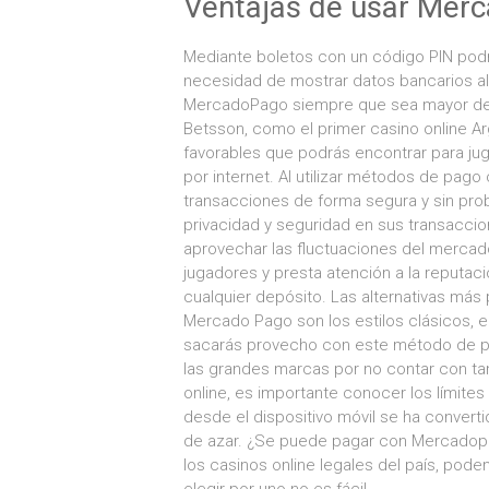
Ventajas de usar Mer
Mediante boletos con un código PIN podrás 
necesidad de mostrar datos bancarios al
MercadoPago siempre que sea mayor de ed
Betsson, como el primer casino online 
favorables que podrás encontrar para juga
por internet. Al utilizar métodos de pago
transacciones de forma segura y sin pro
privacidad y seguridad en sus transaccio
aprovechar las fluctuaciones del mercad
jugadores y presta atención a la reputació
cualquier depósito. Las alternativas más
Mercado Pago son los estilos clásicos, el
sacarás provecho con este método de p
las grandes marcas por no contar con tan
online, es importante conocer los límites
desde el dispositivo móvil se ha converti
de azar. ¿Se puede pagar con Mercadopa
los casinos online legales del país, po