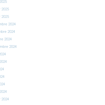
2025
r 2025
r 2025
mbre 2024
bre 2024
re 2024
mbre 2024
2024
t 2024
024
024
2024
2024
r 2024