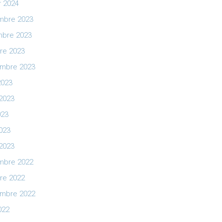
r 2024
mbre 2023
bre 2023
re 2023
mbre 2023
2023
t 2023
023
2023
2023
mbre 2022
re 2022
mbre 2022
022