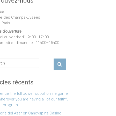
rouvez-nous
se
e des Champs-Élysées
 Paris
s d’ouverture
ndi au vendredi : 9h00–17h00
amedi et dimanche : 11h00–15h00
icles récents
ience the full power out-of online game
herever you are having all of our faithful
lar program
egría del Azar en Candyspinz Casino