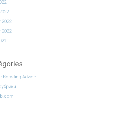
2022
2022
r 2022
r 2022
2021
égories
e Boosting Advice
 рубрики
sb.com