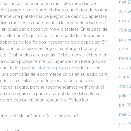
mai 2
 casino online cuenta con múltiples medidas de
 los jugadores así como el dinero que éstos depositan
avril 
 Ofrece una plataforma de juegos de casino y apuestas
mars 
tivos móviles, lo que garantiza la compatibilidad móvil
 en cualquier dispositivo móvil o tableta. En el caso de
févrie
 de MercadoPago, revisá si ingresaste la información
janvie
dispones de los fondos necesarios para depositar. Sí,
das por los casinos en Argentina otorgan bonos y
déce
to, Cashback o giros gratis. Debes activar el bono en
novem
na opción popular entre los jugadores en línea gracias
octob
stria de los juegos
informes iproup.com
de azar en
o una compañía de ecommerce única en su estilo para
septe
rísticas similares que funcionaba solo para los
août 
rnet es seguro, pero te recomendamos verificar si el
rvía como garantía para evitar estafas y daba plena
juille
dinero estaba en buen resguardo. Todos los
juin 2
mai 2
avril 