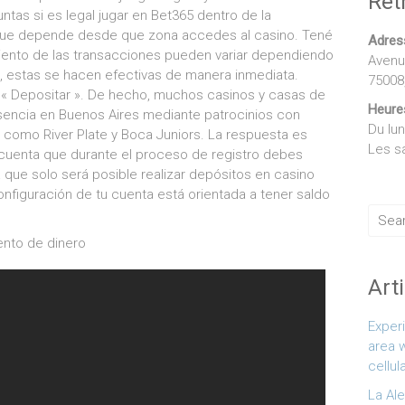
Ret
ntas si es legal jugar en Bet365 dentro de la
 que depende desde que zona accedes al casino. Tené
Adres
ento de las transacciones pueden variar dependiendo
Avenu
l, estas se hacen efectivas de manera inmediata.
75008,
 « Depositar ». De hecho, muchos casinos y casas de
Heure
sencia en Buenos Aires mediante patrocinios con
Du lu
 como River Plate y Boca Juniors. La respuesta es
Les s
n cuenta que durante el proceso de registro debes
 que solo será posible realizar depósitos en casino
onfiguración de tu cuenta está orientada a tener saldo
Art
Exper
area w
cellu
La Al