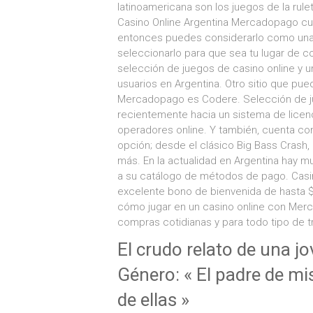
latinoamericana son los juegos de la rulet
Casino Online Argentina Mercadopago c
entonces puedes considerarlo como una 
seleccionarlo para que sea tu lugar de c
selección de juegos de casino online y 
usuarios en Argentina. Otro sitio que pue
Mercadopago es Codere. Selección de ju
recientemente hacia un sistema de licen
operadores online. Y también, cuenta con
opción; desde el clásico Big Bass Crash
más. En la actualidad en Argentina hay
a su catálogo de métodos de pago. Casi
excelente bono de bienvenida de hasta $
cómo jugar en un casino online con Mer
compras cotidianas y para todo tipo de 
El crudo relato de una j
Género: « El padre de mi
de ellas »