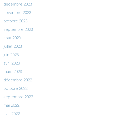
décembre 2023
novembre 2023
octobre 2023
septembre 2023
août 2023
juillet 2023
juin 2023
avril 2023
mars 2023
décembre 2022
octobre 2022
septembre 2022
mai 2022
avril 2022