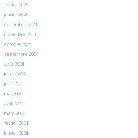
février 2025
janvier 2025
décembre 2024
novembre 2024
octobre 2024
septembre 2024
août 2024
juillet 2024
juin 2024
mai 2024
avril 2024
mars 2024
février 2024
janvier 2024