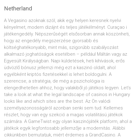
Netherland
A Vegasino azoknak szól, akik egy helyen keresnek nyelvi
kényelmet, modern dizájnt és teljes játékélményt. Curaçao i
játékengedély. Népszerűségét elsősorban annak köszönheti,
hogy az engedély megszerzése gyorsabb és
költséghatékonyabb, mint más, szigorúbb szabályozást
alkalmazó joghatóságok esetében – például Máltán vagy az
Egyesült Királyságban. Napi küldetések, heti kihívások, erős
üdvözlő bónusz jellemzi még ezt a kaszinó oldalt, ahol
egyébként kriptós fizetésekkel is lehet boldogulni. A
szerencse, a stratégia, de még a pszichológia is
elengedhetetlen ahhoz, hogy valakiből jó játékos legyen. Let’s
take a look at what the legal landscape of casinos in Hungary
looks like and which sites are the best. Az Ön valódi
személyazonosságáról azonban senki sem tud. Kellemes
részlet, hogy van egy szekció a magas volatilitású játékok
számára. A GameTwist egy olyan kaszinójáték platform, ahol a
játékok egyik legfontosabb jellemzője a modernitás. Alábbi
cikkünkben bemutatjuk, miért érdemes a GrandCasino. A