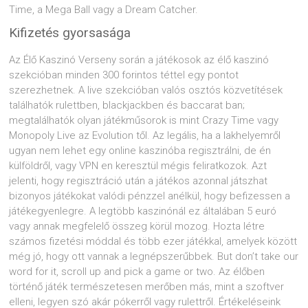
Time, a Mega Ball vagy a Dream Catcher.
Kifizetés gyorsasága
Az Élő Kaszinó Verseny során a játékosok az élő kaszinó
szekcióban minden 300 forintos téttel egy pontot
szerezhetnek. A live szekcióban valós osztós közvetítések
találhatók rulettben, blackjackben és baccarat ban;
megtalálhatók olyan játékműsorok is mint Crazy Time vagy
Monopoly Live az Evolution től. Az legális, ha a lakhelyemről
ugyan nem lehet egy online kaszinóba regisztrálni, de én
külföldről, vagy VPN en keresztül mégis feliratkozok. Azt
jelenti, hogy regisztráció után a játékos azonnal játszhat
bizonyos játékokat valódi pénzzel anélkül, hogy befizessen a
játékegyenlegre. A legtöbb kaszinónál ez általában 5 euró
vagy annak megfelelő összeg körül mozog. Hozta létre
számos fizetési móddal és több ezer játékkal, amelyek között
még jó, hogy ott vannak a legnépszerűbbek. But don’t take our
word for it, scroll up and pick a game or two. Az élőben
történő játék természetesen merőben más, mint a szoftver
elleni, legyen szó akár pókerről vagy rulettről. Értékeléseink