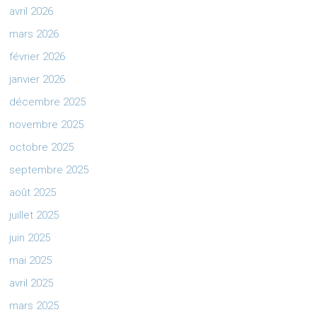
avril 2026
mars 2026
février 2026
janvier 2026
décembre 2025
novembre 2025
octobre 2025
septembre 2025
août 2025
juillet 2025
juin 2025
mai 2025
avril 2025
mars 2025