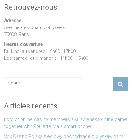
Retrouvez-nous
Adresse
Avenue des Champs-Élysées
75008, Paris
Heures d’ouverture
Du lundi au vendredi : 9h00–17h00
Les samedi et dimanche : 11h00–15h00
Articles récents
Lots of online casino members availableness online game,
together with Roulette, via a smart phone
Vox Casino Polska sieciowy pochodzące z błyskawiczną