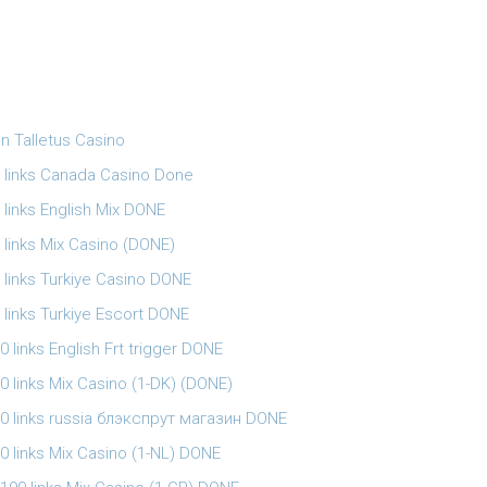
n Talletus Casino
0 links Canada Casino Done
 links English Mix DONE
 links Mix Casino (DONE)
 links Turkiye Casino DONE
 links Turkiye Escort DONE
0 links English Frt trigger DONE
0 links Mix Casino (1-DK) (DONE)
00 links russia блэкспрут магазин DONE
0 links Mix Casino (1-NL) DONE