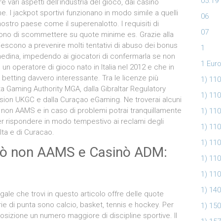
05.19
 vari aspetti dell’industria del gioco, dai casinò
e. I jackpot sportivi funzionano in modo simile a quelli
06
ostro paese come il superenalotto. I requisiti di
07
ono di scommettere su quote minime es. Grazie alla
iescono a prevenire molti tentativi di abuso dei bonus
1
chedina, impedendo ai giocatori di confermarla se non
1 Euro
 un operatore di gioco nato in Italia nel 2012 e che in
a betting davvero interessante. Tra le licenze più
1) 11
ta Gaming Authority MGA, dalla Gibraltar Regulatory
1) 110
sion UKGC e dalla Curaçao eGaming. Ne troverai alcuni
non AAMS e in caso di problemi potrai tranquillamente
1) 110
er rispondere in modo tempestivo ai reclami degli
1) 110
alta e di Curacao.
1) 110
inò non AAMS e Casinò ADM:
1) 110
o
1) 110
1) 14
le che trovi in questo articolo offre delle quote
ie di punta sono calcio, basket, tennis e hockey. Per
1) 150
sposizione un numero maggiore di discipline sportive. Il