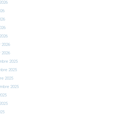
t 2026
026
026
2026
2026
r 2026
r 2026
mbre 2025
bre 2025
re 2025
mbre 2025
2025
t 2025
025