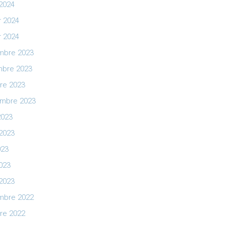
2024
r 2024
r 2024
mbre 2023
bre 2023
re 2023
mbre 2023
2023
t 2023
023
2023
2023
mbre 2022
re 2022