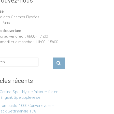
rouvez-nous
se
e des Champs-Élysées
 Paris
s d’ouverture
ndi au vendredi : 9h00–17h00
amedi et dimanche : 11h00–15h00
icles récents
Casino Spel: Nyckelfaktorer för en
ångsrik Spelupplevelse
 Trambusto: 1000 Convenevole +
ack Settimanale 15%