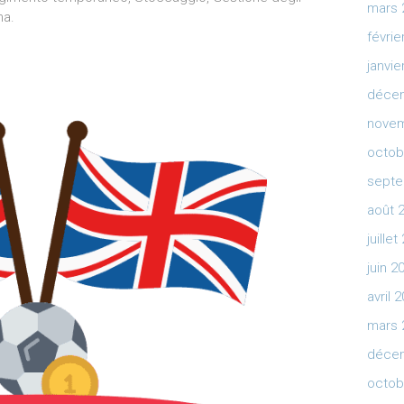
mars 
na.
févrie
janvie
déce
novem
octob
septe
août 
juille
juin 2
avril 
mars 
déce
octob