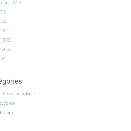
mbre 2022
022
2022
2022
r 2022
r 2022
2021
égories
e Boosting Advice
 рубрики
sb.com