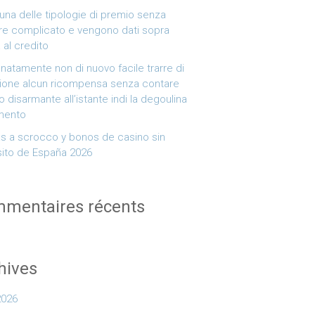
una delle tipologie di premio senza
re complicato e vengono dati sopra
 al credito
natamente non di nuovo facile trarre di
zione alcun ricompensa senza contare
 disarmante all’istante indi la degoulina
mento
as a scrocco y bonos de casino sin
ito de España 2026
mentaires récents
hives
2026