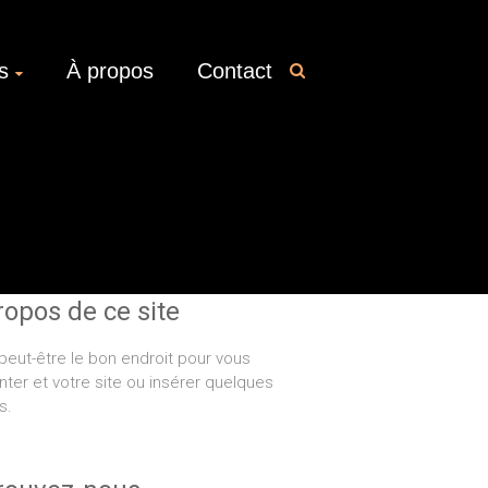
s
À propos
Contact
ropos de ce site
peut-être le bon endroit pour vous
nter et votre site ou insérer quelques
s.