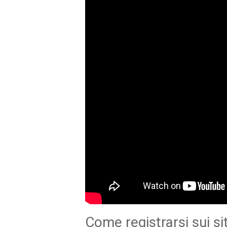
Come registrarsi sui s