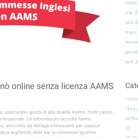
septe
mai 2
avril 
mars 
févrie
janvie
avril 
sinò online senza licenza AAMS
Cat
! Gam
! Без
 assicurano giochi di alta qualità. Inoltre, molti casinò
007b
rofessionale. Le informazioni raccolte hanno
o, arricchito da dettagli interessanti per ciascun
05
rda la legittimità delle tue scommesse sportive