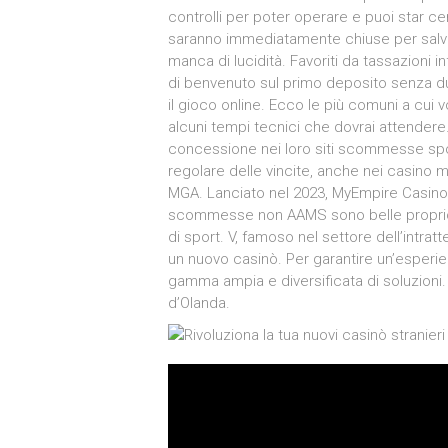
controlli per poter operare e puoi star c
saranno immediatamente chiuse per salva
manca di lucidità. Favoriti da tassazioni
di benvenuto sul primo deposito senza dub
il gioco online. Ecco le più comuni a cui 
alcuni tempi tecnici che dovrai attende
concessione nei loro siti scommesse spor
regolare delle vincite, anche nei casino 
MGA. Lanciato nel 2023, MyEmpire Casino v
scommesse non AAMS sono belle proprio 
di sport. V, famoso nel settore dell’intra
un nuovo casinò. Per garantire un’esperienz
gamma ampia e diversificata di soluzioni.
d’Olanda.