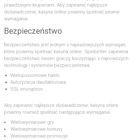
prawdziwymi krupierami. Aby zapewnić najlepsze
doświadczenie, kasyna online powinny spełniać pewne
wymagania.
Bezpieczeństwo
Bezpieczeństwo jest jednym z najważniejszych wymagań,
które powinny spełniać kasyna online. Spinbetter zapewnia
bezpieczeństwo swoim graczy, korzystając z najnowszych
technologii i systemów bezpieczeństwa.
Wielopoziomowe hasło
Autoryzacja dwufaktorowa
SSL encryption
Aby zapewnić najlepsze doświadczenie, kasyna online
powinny również spełniać następujące wymagania:
Wielowymiarowe gry
Wielowymiarowe bonusy
Wielowymiarowe promocje