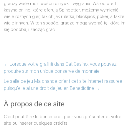
graczy wiele możliwości rozrywki i wygrania. Wśród ofert
kasyna online, które oferują Spinbetter, możemy wymienić
wiele różnych gier, takich jak ruletka, blackjack, poker, a także
wiele innych. W ten sposób, gracze mogą wybrać tę, która im
się podoba, i zacząć grać.
←
Lorsque votre graffiti dans Cat Casino, vous pouvez
produire sur mon unique conserve de monnaie
Le salle de jeu Ma chance orient cet site internet rassuree
puisqu’elle ai une droit de jeu en Benedictine
→
À propos de ce site
C’est peut-être le bon endroit pour vous présenter et votre
site ou insérer quelques crédits.