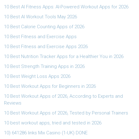
10 Best AI Fitness Apps: AI-Powered Workout Apps for 2026
10 Best AI Workout Tools May 2026
10 Best Calorie Counting Apps of 2026
10 Best Fitness and Exercise Apps
10 Best Fitness and Exercise Apps 2026
10 Best Nutrition Tracker Apps for a Healthier You in 2026
10 Best Strength Training Apps in 2026
10 Best Weight Loss Apps 2026
10 Best Workout Apps for Beginners in 2026
10 Best Workout Apps of 2026, According to Experts and
Reviews
10 Best Workout Apps of 2026, Tested by Personal Trainers
10 best workout apps, tried and tested in 2026
10) 641286 links Mix Casino (1-UK) DONE