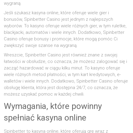
wygraną.
Jeśli szukasz kasyna online, które oferuje wiele gier i
bonusów, Spinbetter Casino jest jednym z najlepszych
wyborów. To kasyno oferuje wiele różnych gier, w tym ruletke,
blackjacki, automatów i wiele innych. Dodatkowo, Spinbetter
Casino oferuje bonusy i promocje, które mogą pomóc Ci
zwiększyć swoje szanse na wygraną.
Wreszcie, Spinbetter Casino jest również znane z swojej
łatwości w obsłudze, co oznacza, że możesz zalogować się i
zacząć hazardować w ciągu kilku minut. To kasyno oferuje
wiele różnych metod płatności, w tym kart kredytowych, e-
walletów i wiele innych. Dodatkowo, Spinbetter Casino oferuje
obsługę klienta, która jest dostępna 24/7, co oznacza, że
możesz uzyskać pomoc w każdej chwili.
Wymagania, które powinny
spełniać kasyna online
Spinbetter to kasyna online, które oferują grę wraz z