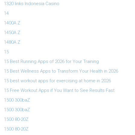
1320 links Indonesia Casino
14
1400A Z
1450A Z
1480A Z
15
15 Best Running Apps of 2026 for Your Training
15 Best Wellness Apps to Transform Your Health in 2026
15 best workout apps for exercising at home in 2026
15 Free Workout Apps if You Want to See Results Fast
1500 300baZ
1500 300baZ
1500 80-20Z
1500 80-20Z