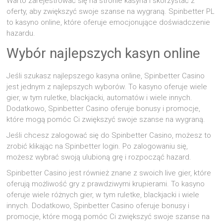
Warto zarejestrować się na stronie kasyna i skorzystać z
oferty, aby zwiększyć swoje szanse na wygraną. Spinbetter PL
to kasyno online, które oferuje emocjonujące doświadczenie
hazardu.
Wybór najlepszych kasyn online
Jeśli szukasz najlepszego kasyna online, Spinbetter Casino
jest jednym z najlepszych wyborów. To kasyno oferuje wiele
gier, w tym ruletke, blackjacki, automatów i wiele innych.
Dodatkowo, Spinbetter Casino oferuje bonusy i promocje,
które mogą pomóc Ci zwiększyć swoje szanse na wygraną.
Jeśli chcesz zalogować się do Spinbetter Casino, możesz to
zrobić klikając na Spinbetter login. Po zalogowaniu się,
możesz wybrać swoją ulubioną grę i rozpocząć hazard.
Spinbetter Casino jest również znane z swoich live gier, które
oferują możliwość gry z prawdziwymi krupierami. To kasyno
oferuje wiele różnych gier, w tym ruletke, blackjacki i wiele
innych. Dodatkowo, Spinbetter Casino oferuje bonusy i
promocje, które mogą pomóc Ci zwiększyć swoje szanse na