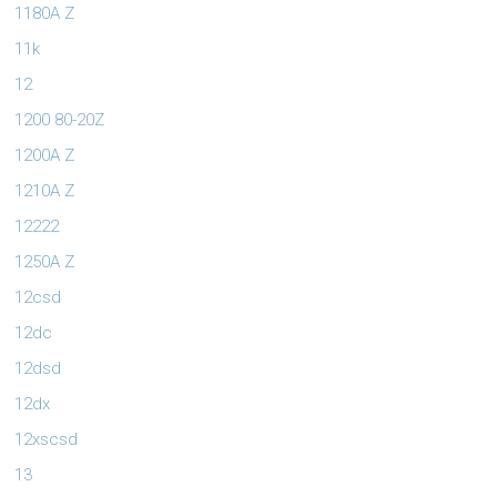
1180A Z
11k
12
1200 80-20Z
1200A Z
1210A Z
12222
1250A Z
12csd
12dc
12dsd
12dx
12xscsd
13