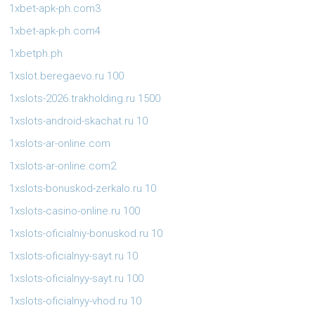
1xbet-apk-ph.com3
1xbet-apk-ph.com4
1xbetph.ph
1xslot.beregaevo.ru 100
1xslots-2026.trakholding.ru 1500
1xslots-android-skachat.ru 10
1xslots-ar-online.com
1xslots-ar-online.com2
1xslots-bonuskod-zerkalo.ru 10
1xslots-casino-online.ru 100
1xslots-oficialniy-bonuskod.ru 10
1xslots-oficialnyy-sayt.ru 10
1xslots-oficialnyy-sayt.ru 100
1xslots-oficialnyy-vhod.ru 10