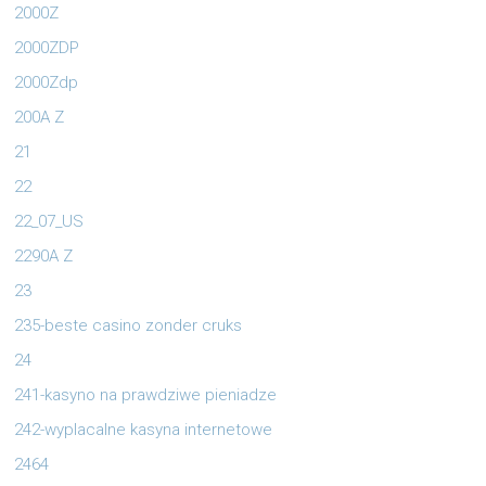
2000Z
2000ZDP
2000Zdp
200A Z
21
22
22_07_US
2290A Z
23
235-beste casino zonder cruks
24
241-kasyno na prawdziwe pieniadze
242-wyplacalne kasyna internetowe
2464