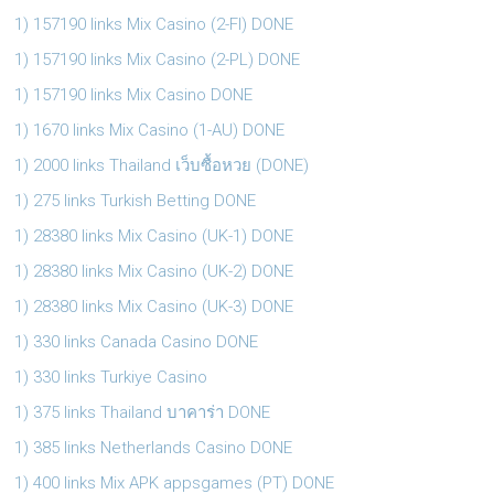
1) 157190 links Mix Casino (2-FI) DONE
1) 157190 links Mix Casino (2-PL) DONE
1) 157190 links Mix Casino DONE
1) 1670 links Mix Casino (1-AU) DONE
1) 2000 links Thailand เว็บซื้อหวย (DONE)
1) 275 links Turkish Betting DONE
1) 28380 links Mix Casino (UK-1) DONE
1) 28380 links Mix Casino (UK-2) DONE
1) 28380 links Mix Casino (UK-3) DONE
1) 330 links Canada Casino DONE
1) 330 links Turkiye Casino
1) 375 links Thailand บาคาร่า DONE
1) 385 links Netherlands Casino DONE
1) 400 links Mix APK appsgames (PT) DONE