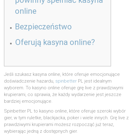
powinny spełniać kasyna
online
Bezpieczeństwo
Oferują kasyna online?
Jeśli szukasz kasyna online, które oferuje emocjonujące
doświadczenie hazardu,
spinbetter
PL jest idealnym
wyborem. To kasyno online oferuje grę live z prawdziwymi
krupierami, co sprawia, że każdy wydarzenie jest jeszcze
bardziej emocjonujące.
Spinbetter PL to kasyno online, które oferuje szeroki wybór
gier, w tym ruletke, blackjacka, poker i wiele innych. Grę live z
prawdziwymi krupierami możesz rozpocząć już teraz,
wybierając jedną z dostępnych gier.