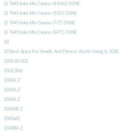
2) 7645 links Mix Casino (4-ENG) DONE
2) 7645 links Mix Casino (5-ES) DONE
2) 7645 links Mix Casino (7-IT) DONE
2) 7645 links Mix Casino (9-PT) DONE
20
20 Best Apps For Health And Fitness Worth Using In 2026
2000 80-20Z
2000_BAz
2000A Z
2000A Z
2000A Z
2000AB Z
2000allZ
2000BA Z