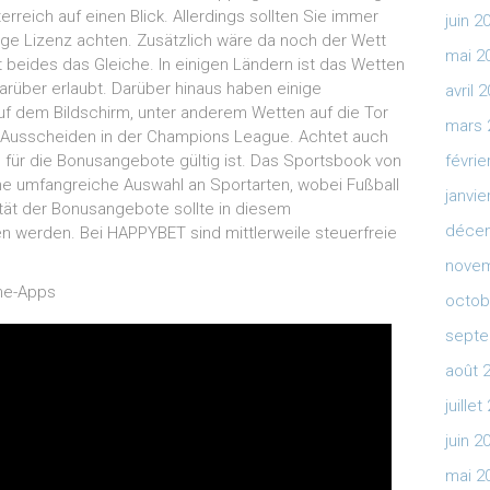
reich auf einen Blick. Allerdings sollten Sie immer
juin 2
ige Lizenz achten. Zusätzlich wäre da noch der Wett
mai 2
st beides das Gleiche. In einigen Ländern ist das Wetten
rüber erlaubt. Darüber hinaus haben einige
avril 
uf dem Bildschirm, unter anderem Wetten auf die Tor
mars 
rs Ausscheiden in der Champions League. Achtet auch
 für die Bonusangebote gültig ist. Das Sportsbook von
févrie
ine umfangreiche Auswahl an Sportarten, wobei Fußball
janvie
sität der Bonusangebote sollte in diesem
déce
 werden. Bei HAPPYBET sind mittlerweile steuerfreie
novem
octob
septe
août 
juille
juin 2
mai 2