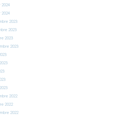
r 2024
r 2024
mbre 2023
bre 2023
re 2023
mbre 2023
2023
t 2023
023
2023
2023
mbre 2022
re 2022
mbre 2022