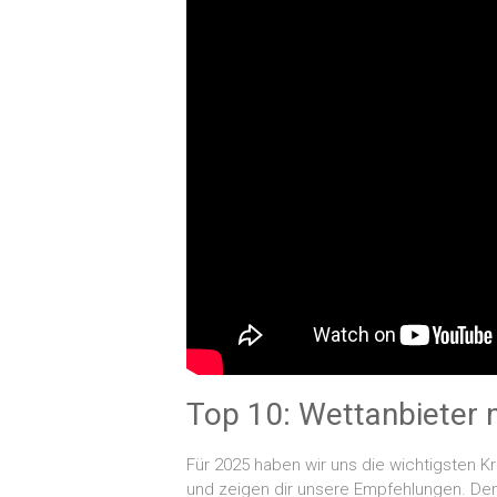
Top 10: Wettanbieter m
Für 2025 haben wir uns die wichtigsten K
und zeigen dir unsere Empfehlungen. De