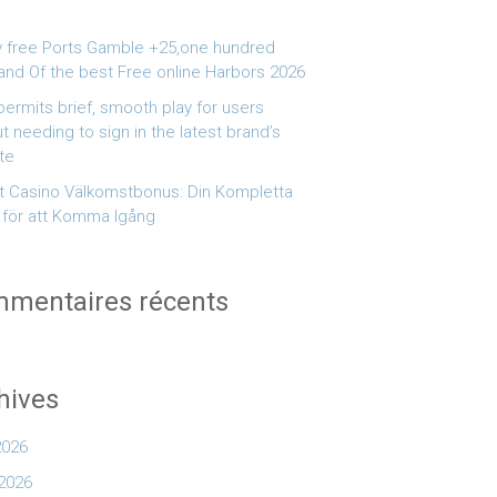
ly free Ports Gamble +25,one hundred
and Of the best Free online Harbors 2026
permits brief, smooth play for users
t needing to sign in the latest brand’s
te
nt Casino Välkomstbonus: Din Kompletta
 för att Komma Igång
mentaires récents
hives
2026
t 2026