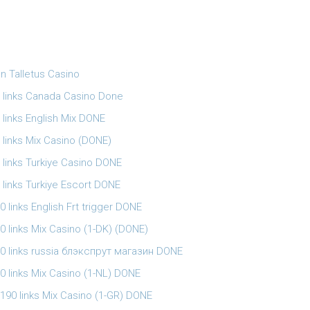
n Talletus Casino
0 links Canada Casino Done
 links English Mix DONE
 links Mix Casino (DONE)
 links Turkiye Casino DONE
 links Turkiye Escort DONE
0 links English Frt trigger DONE
0 links Mix Casino (1-DK) (DONE)
00 links russia блэкспрут магазин DONE
0 links Mix Casino (1-NL) DONE
7190 links Mix Casino (1-GR) DONE