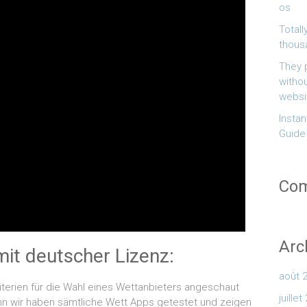
os
Total
thous
They 
withou
websi
Insta
Guide
Com
Arc
it deutscher Lizenz:
août 
riterien für die Wahl eines Wettanbieters angeschaut
juille
nn wir haben sämtliche Wett Apps getestet und zeigen