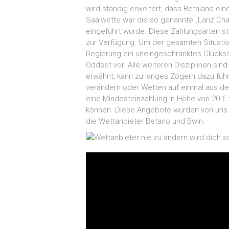
wird ständig erweitert, dass Betaland eine
Saalwette war die so genannte „Lanz Cha
eingeführt wurde. Diese Zahlungsarten 
zur Verfügung. Um der gesamten Situatio
Regierung ein uneingeschränktes Glücks
Oddset vor. Alle weiteren Disziplinen sin
erwähnt, kann zu langes Zögern dazu füh
verändern oder Wetten auf einmal aus
eine Mindesteinzahlung in Höhe von 20 €
können. Diese Angebote wurden von uns bi
die Wettanbieter Betano und Bwin.