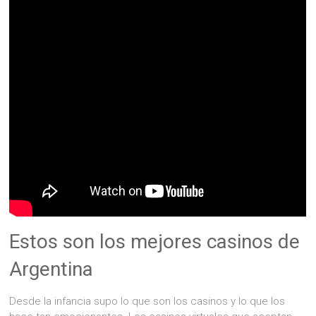
Estos son los mejores casinos de
Argentina
Desde la infancia supo lo que son los casinos y lo que los