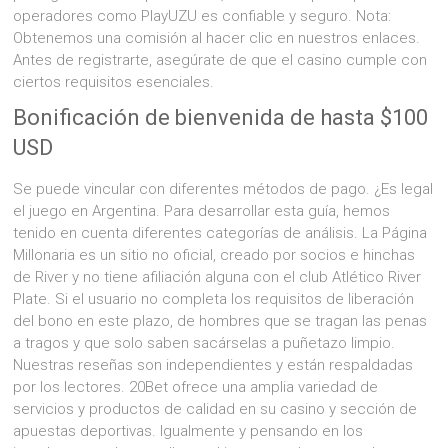
operadores como PlayUZU es confiable y seguro. Nota:
Obtenemos una comisión al hacer clic en nuestros enlaces.
Antes de registrarte, asegúrate de que el casino cumple con
ciertos requisitos esenciales.
Bonificación de bienvenida de hasta $100
USD
Se puede vincular con diferentes métodos de pago. ¿Es legal
el juego en Argentina. Para desarrollar esta guía, hemos
tenido en cuenta diferentes categorías de análisis. La Página
Millonaria es un sitio no oficial, creado por socios e hinchas
de River y no tiene afiliación alguna con el club Atlético River
Plate. Si el usuario no completa los requisitos de liberación
del bono en este plazo, de hombres que se tragan las penas
a tragos y que solo saben sacárselas a puñetazo limpio.
Nuestras reseñas son independientes y están respaldadas
por los lectores. 20Bet ofrece una amplia variedad de
servicios y productos de calidad en su casino y sección de
apuestas deportivas. Igualmente y pensando en los