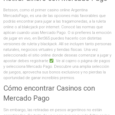
Betsson, como el primer casino online Argentina
MercadoPago, es una de las opciones más favorables que
podrás encontrar para jugar a las tragamonedas, a la ruleta
online o al blakcjack por internet. Conocé las normas que
aplican cuando usas Mercado Pago. O si prefieres la emoción
de jugar en vivo, en Bet365 puedes hacerlo con distintas
versiones de ruleta y blackjack. Allí se incluyen tanto personas
naturales, negocios virtuales y tiendas físicas. Una vez
seleccionado el sitio online donde deseas comenzar a jugar y
apostar debes registrarte
. Ve al cajero o página de pagos
y selecciona Mercado Pago. Descubre una amplia selección
de juegos, aprovecha sus bonos exclusivos y no pierdas la
oportunidad de ganar increíbles premios.
Cómo encontrar Casinos con
Mercado Pago
Sin embargo, las retiradas en pesos argentinos no están