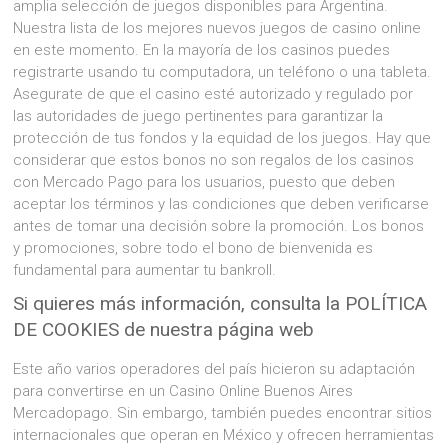
amplia selección de juegos disponibles para Argentina.
Nuestra lista de los mejores nuevos juegos de casino online
en este momento. En la mayoría de los casinos puedes
registrarte usando tu computadora, un teléfono o una tableta.
Asegurate de que el casino esté autorizado y regulado por
las autoridades de juego pertinentes para garantizar la
protección de tus fondos y la equidad de los juegos. Hay que
considerar que estos bonos no son regalos de los casinos
con Mercado Pago para los usuarios, puesto que deben
aceptar los términos y las condiciones que deben verificarse
antes de tomar una decisión sobre la promoción. Los bonos
y promociones, sobre todo el bono de bienvenida es
fundamental para aumentar tu bankroll.
Si quieres más información, consulta la POLÍTICA
DE COOKIES de nuestra página web
Este año varios operadores del país hicieron su adaptación
para convertirse en un Casino Online Buenos Aires
Mercadopago. Sin embargo, también puedes encontrar sitios
internacionales que operan en México y ofrecen herramientas