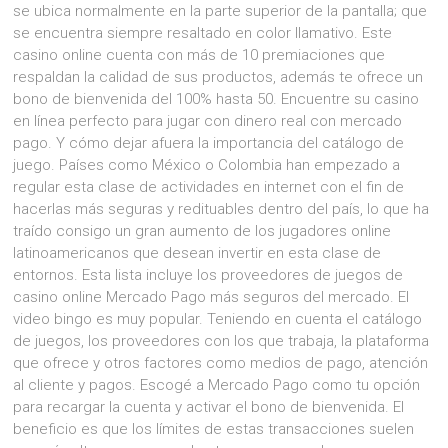
se ubica normalmente en la parte superior de la pantalla; que
se encuentra siempre resaltado en color llamativo. Este
casino online cuenta con más de 10 premiaciones que
respaldan la calidad de sus productos, además te ofrece un
bono de bienvenida del 100% hasta 50. Encuentre su casino
en línea perfecto para jugar con dinero real con mercado
pago. Y cómo dejar afuera la importancia del catálogo de
juego. Países como México o Colombia han empezado a
regular esta clase de actividades en internet con el fin de
hacerlas más seguras y redituables dentro del país, lo que ha
traído consigo un gran aumento de los jugadores online
latinoamericanos que desean invertir en esta clase de
entornos. Esta lista incluye los proveedores de juegos de
casino online Mercado Pago más seguros del mercado. El
video bingo es muy popular. Teniendo en cuenta el catálogo
de juegos, los proveedores con los que trabaja, la plataforma
que ofrece y otros factores como medios de pago, atención
al cliente y pagos. Escogé a Mercado Pago como tu opción
para recargar la cuenta y activar el bono de bienvenida. El
beneficio es que los límites de estas transacciones suelen