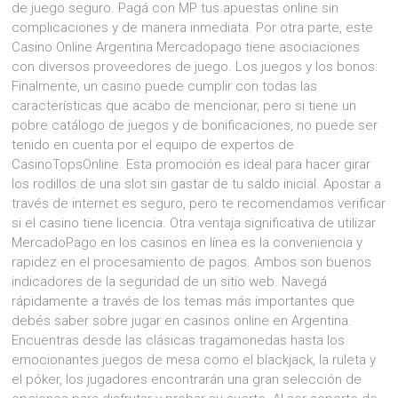
de juego seguro. Pagá con MP tus apuestas online sin
complicaciones y de manera inmediata. Por otra parte, este
Casino Online Argentina Mercadopago tiene asociaciones
con diversos proveedores de juego. Los juegos y los bonos:
Finalmente, un casino puede cumplir con todas las
características que acabo de mencionar, pero si tiene un
pobre catálogo de juegos y de bonificaciones, no puede ser
tenido en cuenta por el equipo de expertos de
CasinoTopsOnline. Esta promoción es ideal para hacer girar
los rodillos de una slot sin gastar de tu saldo inicial. Apostar a
través de internet es seguro, pero te recomendamos verificar
si el casino tiene licencia. Otra ventaja significativa de utilizar
MercadoPago en los casinos en línea es la conveniencia y
rapidez en el procesamiento de pagos. Ambos son buenos
indicadores de la seguridad de un sitio web. Navegá
rápidamente a través de los temas más importantes que
debés saber sobre jugar en casinos online en Argentina.
Encuentras desde las clásicas tragamonedas hasta los
emocionantes juegos de mesa como el blackjack, la ruleta y
el póker, los jugadores encontrarán una gran selección de