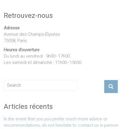
Retrouvez-nous
Adresse
Avenue des Champs-Élysées
75008, Paris
Heures d’ouverture
Du lundi au vendredi : 9h00–17h00
Les samedi et dimanche : 11h00–15h00
Articles récents
In the event that you you prefer much more advice or
recommendations, do not hesitate to contact us in person