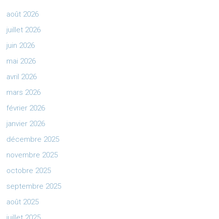
août 2026
juillet 2026
juin 2026
mai 2026
avril 2026
mars 2026
février 2026
janvier 2026
décembre 2025
novembre 2025
octobre 2025
septembre 2025
août 2025
juillet 2025