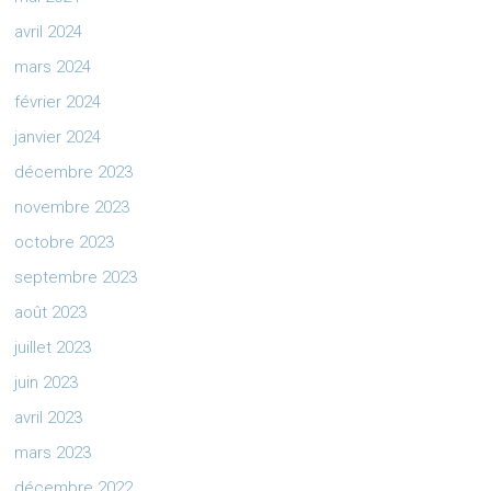
avril 2024
mars 2024
février 2024
janvier 2024
décembre 2023
novembre 2023
octobre 2023
septembre 2023
août 2023
juillet 2023
juin 2023
avril 2023
mars 2023
décembre 2022