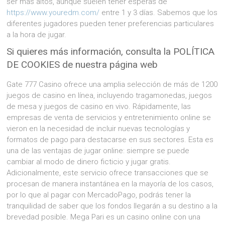
ser más altos, aunque suelen tener esperas de
https://www.youredm.com/
entre 1 y 3 días. Sabemos que los
diferentes jugadores pueden tener preferencias particulares
a la hora de jugar.
Si quieres más información, consulta la POLÍTICA
DE COOKIES de nuestra página web
Gate 777 Casino ofrece una amplia selección de más de 1200
juegos de casino en línea, incluyendo tragamonedas, juegos
de mesa y juegos de casino en vivo. Rápidamente, las
empresas de venta de servicios y entretenimiento online se
vieron en la necesidad de incluir nuevas tecnologías y
formatos de pago para destacarse en sus sectores. Esta es
una de las ventajas de jugar online: siempre se puede
cambiar al modo de dinero ficticio y jugar gratis.
Adicionalmente, este servicio ofrece transacciones que se
procesan de manera instantánea en la mayoría de los casos,
por lo que al pagar con MercadoPago, podrás tener la
tranquilidad de saber que los fondos llegarán a su destino a la
brevedad posible. Mega Pari es un casino online con una