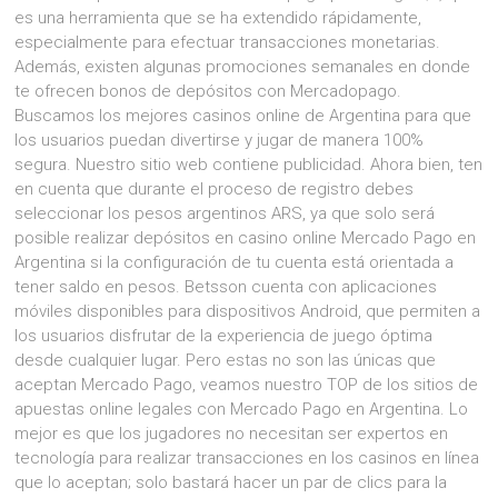
es una herramienta que se ha extendido rápidamente,
especialmente para efectuar transacciones monetarias.
Además, existen algunas promociones semanales en donde
te ofrecen bonos de depósitos con Mercadopago.
Buscamos los mejores casinos online de Argentina para que
los usuarios puedan divertirse y jugar de manera 100%
segura. Nuestro sitio web contiene publicidad. Ahora bien, ten
en cuenta que durante el proceso de registro debes
seleccionar los pesos argentinos ARS, ya que solo será
posible realizar depósitos en casino online Mercado Pago en
Argentina si la configuración de tu cuenta está orientada a
tener saldo en pesos. Betsson cuenta con aplicaciones
móviles disponibles para dispositivos Android, que permiten a
los usuarios disfrutar de la experiencia de juego óptima
desde cualquier lugar. Pero estas no son las únicas que
aceptan Mercado Pago, veamos nuestro TOP de los sitios de
apuestas online legales con Mercado Pago en Argentina. Lo
mejor es que los jugadores no necesitan ser expertos en
tecnología para realizar transacciones en los casinos en línea
que lo aceptan; solo bastará hacer un par de clics para la