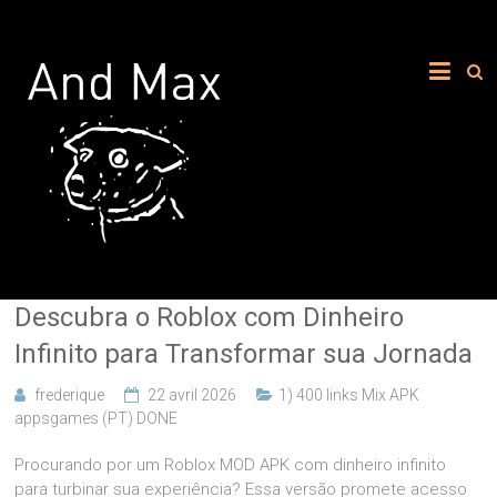
Descubra o Roblox com Dinheiro
Infinito para Transformar sua Jornada
frederique
22 avril 2026
1) 400 links Mix APK
appsgames (PT) DONE
Procurando por um Roblox MOD APK com dinheiro infinito
para turbinar sua experiência? Essa versão promete acesso