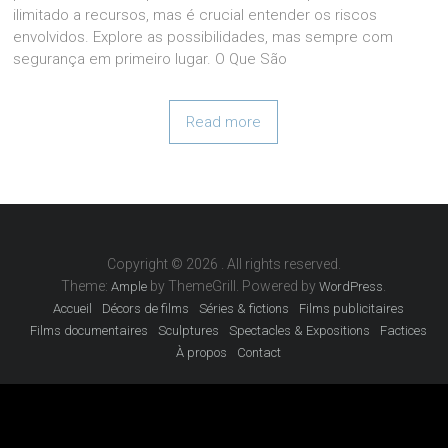
ilimitado a recursos, mas é crucial entender os riscos
envolvidos. Explore as possibilidades, mas sempre com
segurança em primeiro lugar. O Que São
Read more
Copyright © 2026
. All rights reserved.
Theme:
by ThemeGrill. Powered by
.
Ample
WordPress
Accueil
Décors de films
Séries & fictions
Films publicitaires
Films documentaires
Sculptures
Spectacles & Expositions
Factices
À propos
Contact