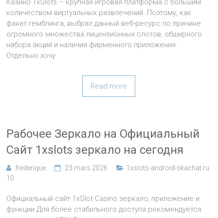
Казино 1xSlots – крупная игровая платформа с большим
количеством виртуальных развлечений. Поэтому, как
фанат гемблинга, выбрал данный веб-ресурс по причине
огромного множества лицензионных слотов, обширного
набора акций и наличия фирменного приложения.
Отдельно хочу
Read more
Рабочее Зеркало на Официальный
Сайт 1xslots зеркало на сегодня
frederique
23 mars 2026
1xslots-android-skachat.ru
10
Официальный сайт 1xSlot Casino зеркало, приложение и
функции Для более стабильного доступа рекомендуется