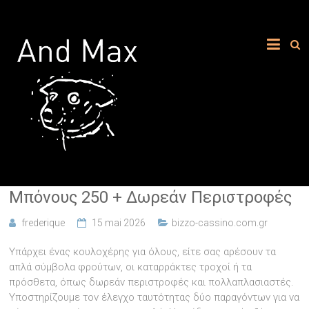
Μπόνους 250 + Δωρεάν Περιστροφές
frederique
15 mai 2026
bizzo-cassino.com.gr
Υπάρχει ένας κουλοχέρης για όλους, είτε σας αρέσουν τα
απλά σύμβολα φρούτων, οι καταρράκτες τροχοί ή τα
πρόσθετα, όπως δωρεάν περιστροφές και πολλαπλασιαστές.
Υποστηρίζουμε τον έλεγχο ταυτότητας δύο παραγόντων για να