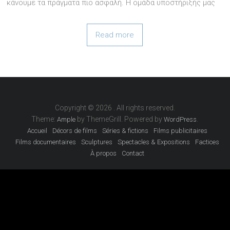
κάνουμε τα πράγματα πιο ασφαλή. Η ομάδα υποστήριξής μας
Read more
Copyright © 2026
. All rights reserved.
Theme:
by ThemeGrill. Powered by
.
Ample
WordPress
Accueil
Décors de films
Séries & fictions
Films publicitaires
Films documentaires
Sculptures
Spectacles & Expositions
Factices
À propos
Contact