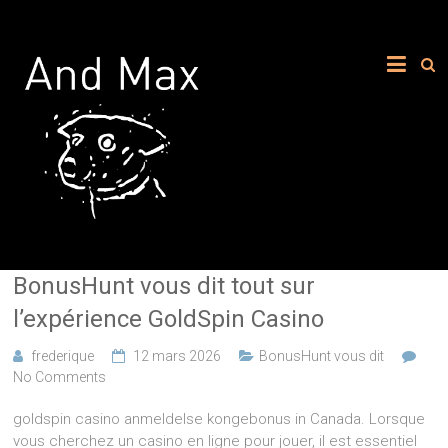
BonusHunt vous dit tout sur
l’expérience GoldSpin Casino
frederique
12 mars 2026
BonusHunt vous dit
No Comments
goldspin casino anmeldelse kongebonus in Canada. Lorsque
vous cherchez un casino en ligne pour jouer, il est essentiel