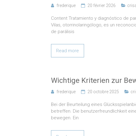
frederique
20 février 2026
cris
Content Tratamiento y diagnóstico de pará
Vilas, otorrinolaringólogo, es un reconoc
de parálisis
Read more
Wichtige Kriterien zur Be
frederique
20 octobre 2025
cr
Bei der Beurteilung eines Glücksspielanbi
betreffen. Die benutzerfreundlichkeit ein
bewegen. Ein