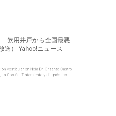
も 飲用井戸から全国最悪
） Yahoo!ニュース
ión vestibular en Noia Dr. Crisanto Castro
a, La Coruña. Tratamiento y diagnóstico