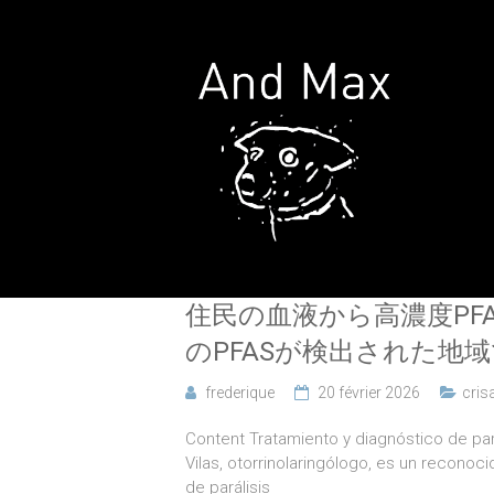
住民の血液から高濃度PF
のPFASが検出された地域
frederique
20 février 2026
cris
Content Tratamiento y diagnóstico de pará
Vilas, otorrinolaringólogo, es un reconoc
de parálisis