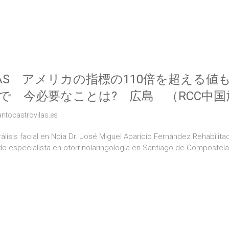
AS アメリカの指標の110倍を超える値
で 今必要なことは? 広島 （RCC中国放送
antocastrovilas.es
lisis facial en Noia Dr. José Miguel Aparicio Fernández Rehabilitac
ido especialista en otorrinolaringología en Santiago de Compostel