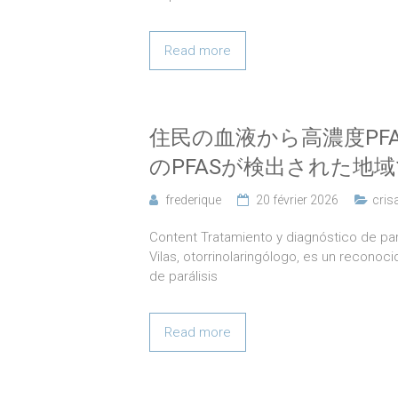
Read more
住民の血液から高濃度PF
のPFASが検出された地域
frederique
20 février 2026
cris
Content Tratamiento y diagnóstico de pará
Vilas, otorrinolaringólogo, es un reconoc
de parálisis
Read more