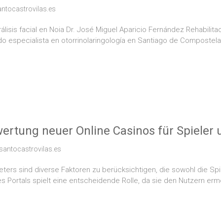
antocastrovilas.es
lisis facial en Noia Dr. José Miguel Aparicio Fernández Rehabilitac
ido especialista en otorrinolaringología en Santiago de Compostel
wertung neuer Online Casinos für Spieler 
isantocastrovilas.es
eters sind diverse Faktoren zu berücksichtigen, die sowohl die Spi
es Portals spielt eine entscheidende Rolle, da sie den Nutzern erm