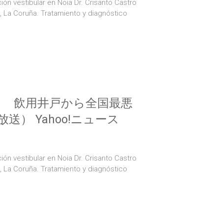
ión vestibular en Noia Dr. Crisanto Castro
a, La Coruña. Tratamiento y diagnóstico
も 飲用井戸から全国最悪
） Yahoo!ニュース
ión vestibular en Noia Dr. Crisanto Castro
a, La Coruña. Tratamiento y diagnóstico