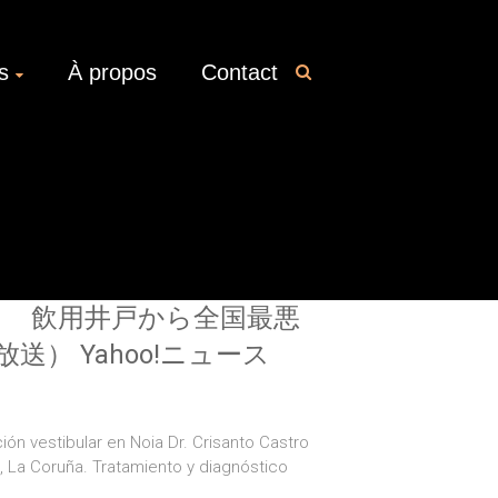
s
À propos
Contact
も 飲用井戸から全国最悪
） Yahoo!ニュース
ión vestibular en Noia Dr. Crisanto Castro
a, La Coruña. Tratamiento y diagnóstico