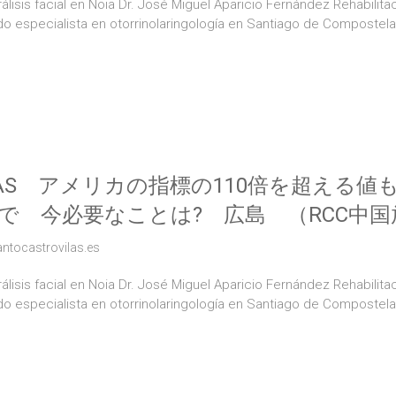
lisis facial en Noia Dr. José Miguel Aparicio Fernández Rehabilitac
ido especialista en otorrinolaringología en Santiago de Compostel
AS アメリカの指標の110倍を超える値
で 今必要なことは? 広島 （RCC中国放送
antocastrovilas.es
lisis facial en Noia Dr. José Miguel Aparicio Fernández Rehabilitac
ido especialista en otorrinolaringología en Santiago de Compostel