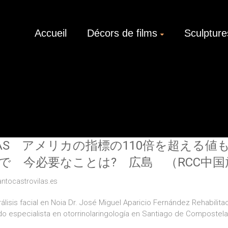
Accueil
Décors de films
Sculpture
AS アメリカの指標の110倍を超える値
で 今必要なことは? 広島 （RCC中国放送
antocastrovilas.es
lisis facial en Noia Dr. José Miguel Aparicio Fernández Rehabilitac
ido especialista en otorrinolaringología en Santiago de Compostel