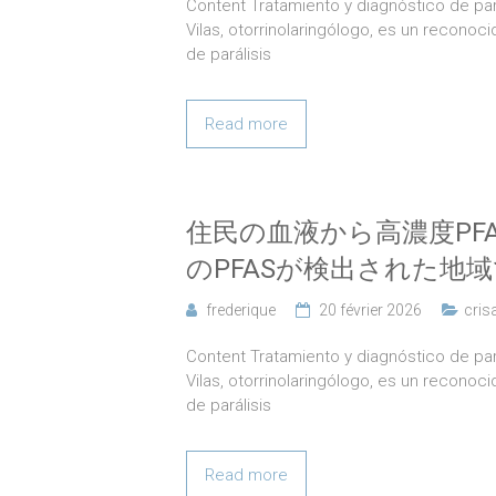
Content Tratamiento y diagnóstico de pará
Vilas, otorrinolaringólogo, es un reconoc
de parálisis
Read more
住民の血液から高濃度PF
のPFASが検出された地域
frederique
20 février 2026
cris
Content Tratamiento y diagnóstico de pará
Vilas, otorrinolaringólogo, es un reconoc
de parálisis
Read more