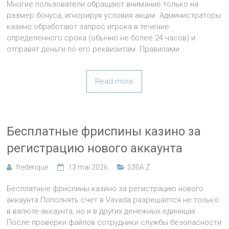
Многие пользователи обращают внимание только на
размер бонуса, игнорируя условия акции. Администраторы
казино обработают запрос игрока в течение
определенного срока (обычно не более 24 часов) и
отправят деньги по его реквизитам. Правилами
Read more
Бесплатные фриспины казино за
регистрацию нового аккаунта
frederique
13 mai 2026
530A Z
Бесплатные фриспины казино за регистрацию нового
аккаунта Пополнять счет в Vavada разрешается не только
в валюте аккаунта, но и в других денежных единицах.
После проверки файлов сотрудники службы безопасности