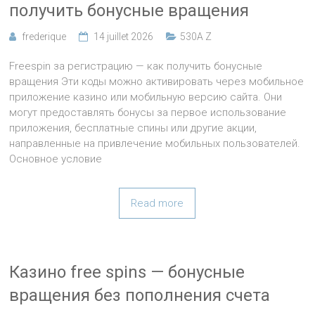
получить бонусные вращения
frederique
14 juillet 2026
530A Z
Freespin за регистрацию — как получить бонусные
вращения Эти коды можно активировать через мобильное
приложение казино или мобильную версию сайта. Они
могут предоставлять бонусы за первое использование
приложения, бесплатные спины или другие акции,
направленные на привлечение мобильных пользователей.
Основное условие
Read more
Казино free spins — бонусные
вращения без пополнения счета