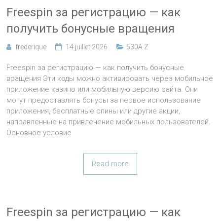
Freespin за регистрацию — как
получить бонусные вращения
frederique
14 juillet 2026
530A Z
Freespin за регистрацию — как получить бонусные
вращения Эти коды можно активировать через мобильное
приложение казино или мобильную версию сайта. Они
могут предоставлять бонусы за первое использование
приложения, бесплатные спины или другие акции,
направленные на привлечение мобильных пользователей.
Основное условие
Read more
Freespin за регистрацию — как