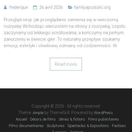
frederique
26 avril 2026
familyapostolic.org
Przegląd sesji: jak przeglądanie zamienia się w wieczorną
rozrywkę Wchodząc wieczorem na strony z rozrywką, często
zaczynamy od lekkiego scrollowania, a kończymy na pełnym
zanurzeniu w świecie gier. To naturalny przepływ: szukamy
emocji, estetyki i chwilowej odmiany od codzienności. W
Read more
Copyright © 2026
. All rights reserved.
Theme:
by ThemeGrill. Powered by
.
Ample
WordPress
Accueil
Décors de films
Séries & fictions
Films publicitaires
Films documentaires
Sculptures
Spectacles & Expositions
Factices