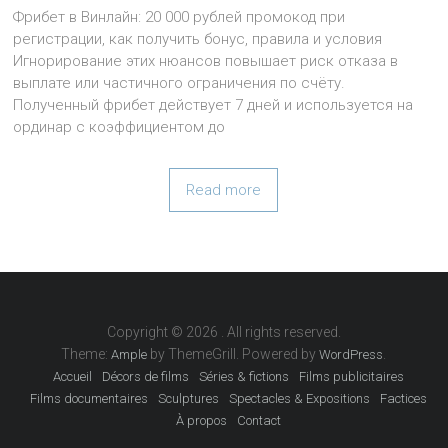
Фрибет в Винлайн: 20 000 рублей промокод при
регистрации, как получить бонус, правила и условия
Игнорирование этих нюансов повышает риск отказа в
выплате или частичного ограничения по счёту.
Полученный фрибет действует 7 дней и используется на
ординар с коэффициентом до
Read more
Copyright © 2026
. All rights reserved.
Theme:
by ThemeGrill. Powered by
.
Ample
WordPress
Accueil
Décors de films
Séries & fictions
Films publicitaires
Films documentaires
Sculptures
Spectacles & Expositions
Factices
À propos
Contact