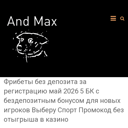
Фрибеты без депозита за
регистрацию май 2026 5 БК с
бездепозитным бонусом для новых
игроков Выберу Спорт Промокод без
отыгрыша в казино