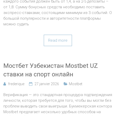
каждого события должен быть от 1,4, а на 2-5 депозиты –
от 1,8. Сумму бонусных средств необходимо поставить
экспресс-ставками, состоящими минимум из 3 событий. О
большой популярности и авторитетности платформы
можно судить
Read more
Мостбет Узбекистан Mostbet UZ
ставки на спорт онлайн
frederique
27 janvier 2026
Mostbet
Верификация — это стандартная процедура подтверждения
личности, которая требуется для того, чтобы вы могли без
проблем выводить свои выигрыши. Букмекерская контора
Mostbet предлагает несколько удобных способов на