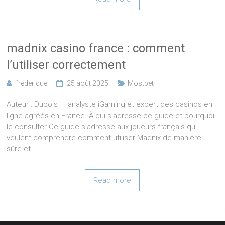
madnix casino france : comment
l’utiliser correctement
frederique
25 août 2025
Mostbet
Auteur : Dubois — analyste iGaming et expert des casinos en
ligne agréés en France. À qui s’adresse ce guide et pourquoi
le consulter Ce guide s’adresse aux joueurs français qui
veulent comprendre comment utiliser Madnix de manière
sûre et
Read more