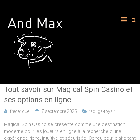
Tout savoir sur Magical Spin Casino et
ses options en ligne
frederique
7 septembre 2025
raduga-toys.ru
Magical Spin Casino se présente comme une destination
moderne pour les joueurs en ligne à la recherche d’une
expérience riche, intuitive et sécurisée. Conçu pour plaire tant