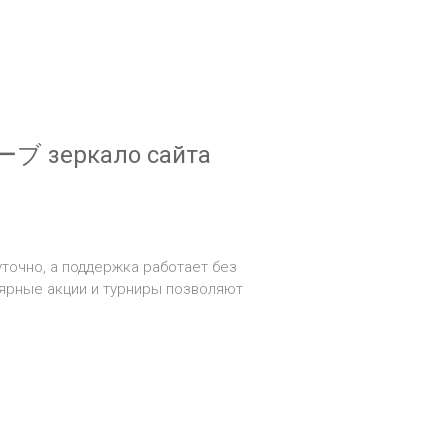
ーブ зеркало сайта
точно, а поддержка работает без
лярные акции и турниры позволяют