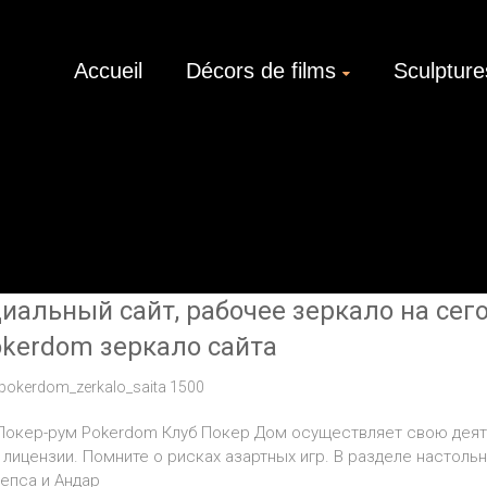
Accueil
Décors de films
Sculpture
альный сайт, рабочее зеркало на сег
okerdom зеркало сайта
pokerdom_zerkalo_saita 1500
окер-рум Pokerdom Клуб Покер Дом осуществляет свою деяте
 лицензии. Помните о рисках азартных игр. В разделе настол
репса и Андар