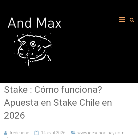
Stake : Cómo funciona?
Apuesta en Stake Chile en
2026
frederique
14 avril 2026
www.iceschoolpay.com