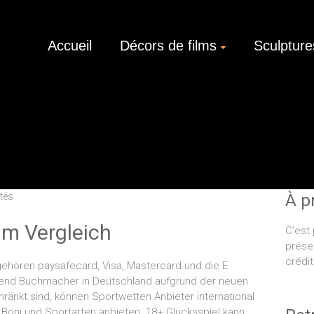
Accueil
Décors de films
Sculpture
ités
À p
im Vergleich
C’est 
prése
crédit
gehören paysafecard, Visa, Mastercard und die E
ährend Buchmacher in Deutschland aufgrund der neuen
änkt sind, können Sportwetten Anbieter international
, Boni und Sportarten anbieten. 18+ Glücksspiel kann