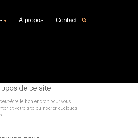
s
À propos
Contact
ropos de ce site
peut-être le bon endroit pour vous
nter et votre site ou insérer quelques
s.