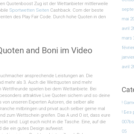
den Quotenboost Zug ist der Wettanbieter mittlerweile
septe
obile
Sportwetten Seiten
Cashback. Com der beste
renten des Play Fair Code. Durch hohe Quoten in den
mai 2
avril 
mars 
févrie
Quoten and Boni im Video
janvie
avril 
e Buchmacher ansprechende Leistungen an. Die
nd mehr als 3. Auch die Wettquoten sind mehr
Cat
en Wettfreunde spielen bei dem Wettanbiete. Bei
besonders attraktive Live Quoten sichern und so deine
 von unseren Experten Autoren, die selber alle
! Gam
Branche mitbringen und privat auch selber gerne mal
! Без
 und zum Wettschein greifen. Das A und O ist, dass eure
t sind. Lügt euch nicht in die Tasche. Eine, auf die
007b
 die ein gutes Design aufweist.
05