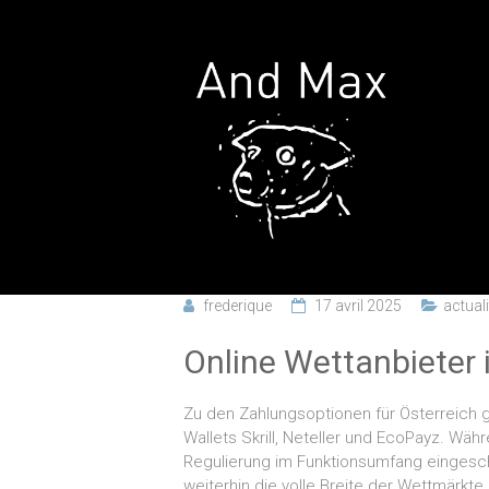
frederique
17 avril 2025
actual
Online Wettanbieter 
Zu den Zahlungsoptionen für Österreich 
Wallets Skrill, Neteller und EcoPayz. W
Regulierung im Funktionsumfang eingeschr
weiterhin die volle Breite der Wettmärkte