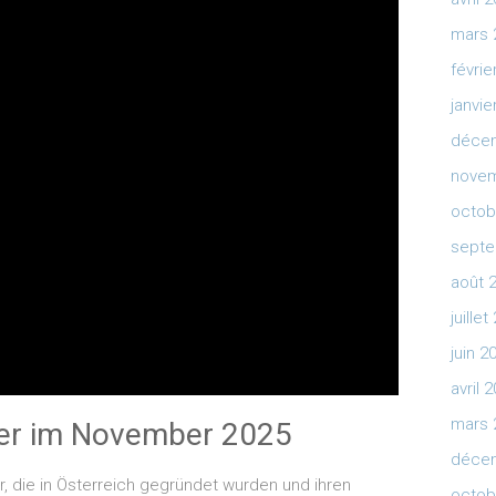
mars 
févrie
janvie
déce
novem
octob
septe
août 
juille
juin 2
avril 
mars 
ter im November 2025
déce
 die in Österreich gegründet wurden und ihren
octob