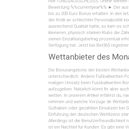
HAFTUNGSAUSSCHLUSS: Online Wetten sind
Bewertung %%currentyear%% ► Der ausf
bis zu 200 Euro Bonus erhalten. In den le
der Kritik an schlechter Personalpolitik k
ausreichend Qualität hatte, so kam es sc
kleineren, physisch starken Klubs die Z
seinen Einzahlungsbetrag prozentual e
Verfügung hat. Jetzt bei Bet365 registrier
Wettanbieter des Mo
Die Bonusangebote der besten Wettanbie
unterschiedlich. Andere Fußballwetten P
maligen Umsatz beim Fussballwetten Bonu
aufzugeben. Natürlich könnt Ihr aber auc
wetten. In unserem Artikel erfährst du, n
nehmen und welche Vorzüge dir Wettanbie
Guthaben oder gezahlten Einsätzen bei Gr
Einführung der deutschen Wettlizenz sta
Allerdings ist die Benutzerfreundlichkeit 
ist ein Nachteil für Kunden. Es gibt eine 