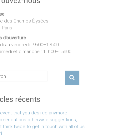
rouvez-nous
se
e des Champs-Élysées
 Paris
s d’ouverture
ndi au vendredi : 9h00–17h00
amedi et dimanche : 11h00–15h00
icles récents
e event that you desired anymore
mendations otherwise suggestions,
think twice to get in touch with all of us
d