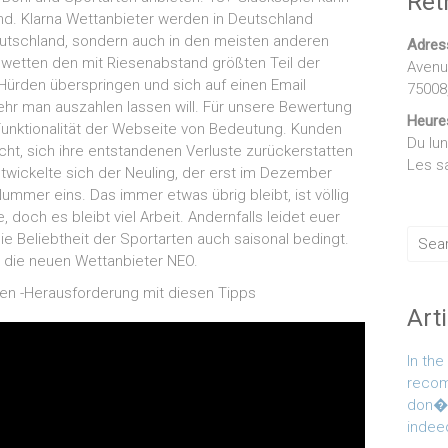
Ret
und. Klarna Wettanbieter werden in Deutschland
Deutschland, sondern auch in den meisten anderen
Adres
lwetten den mit Riesenabstand größten Teil der
Avenu
Hürden überspringen und sich auf einen Email
75008,
mehr man auszahlen lassen will. Für unsere Bewertung
Heure
 Funktionalität der Webseite von Bedeutung. Kunden
Du lu
t, sich ihre entstandenen Verluste zurückerstatten
Les s
ntwickelte sich der Neuling, der erst im Dezember
Nummer eins. Das immer etwas übrig bleibt, ist völlig
, doch es bleibt viel Arbeit. Andernfalls leidet euer
ie Beliebtheit der Sportarten auch saisonal bedingt.
h die neuen Wettanbieter NEO.
Art
In th
recom
don�t 
indee