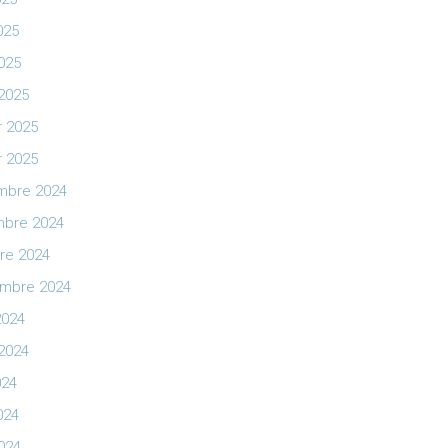
025
2025
2025
r 2025
r 2025
mbre 2024
bre 2024
re 2024
mbre 2024
2024
t 2024
024
024
2024