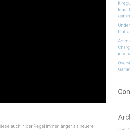
It reg
least
gamin
Under
Platf
Ademas
Charg
incon
Overv
Gamin
Com
Arc
diese auch in der Regel immer länger als neuere
août 