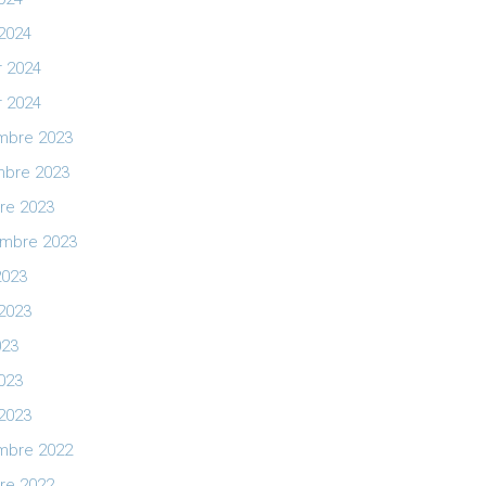
2024
r 2024
r 2024
mbre 2023
bre 2023
re 2023
mbre 2023
2023
t 2023
023
2023
2023
mbre 2022
re 2022