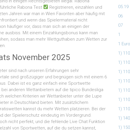
 in einigen Rechtsgebieten illegal. Rabona
05.19
ührliche Rabona Test
Registrieren, einzahlen und
tzten Jahren war man in Wien Favoriten aber häufig mit
06
onfrontiert und wenn das Spielermaterial nicht
07
hon häufiger vor, dass man sich an einigen der
ähne ausbiss. Mit einem Einzahlungsbonus kann man
1
rhöhen, sodass man mehr Wettguthaben zum Wetten zur
1 Euro
en.
1) 11
nats November 2025
1) 110
ter sind nach unseren Erfahrungen sehr
1) 110
ortale sind großzügiger und begnügen sich mit einem 6
1) 110
s. Dabei ist es ganz einfach eine Sportwette
h bei anderen Wettanbietern auf die tipico Bundesliga
1) 110
ach welchen Kriterien wir Wettanbieter unter die Lupe
1) 110
ter in Deutschland bieten. Mit zusätzlichem
atiswetten kannst du mehr Wetten platzieren. Bei der
1) 110
nd der Spielerschutz eindeutig im Vordergrund.
1) 14
noch nicht perfekt, und die fehlende Live Chat Funktion
1) 150
Vielzahl von Sportwetten, auf die du setzen kannst,