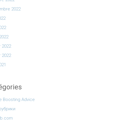
mbre 2022
022
2022
2022
r 2022
r 2022
2021
égories
e Boosting Advice
 рубрики
sb.com