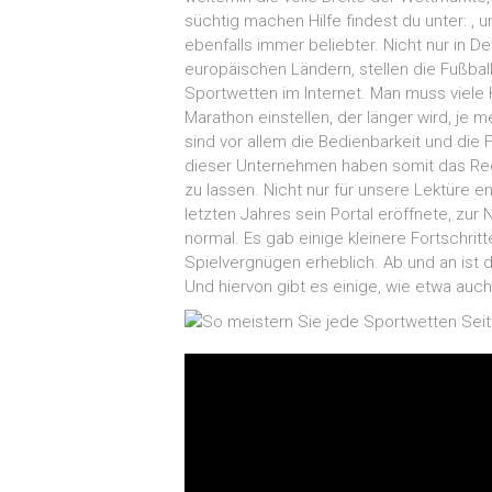
süchtig machen Hilfe findest du unter: , 
ebenfalls immer beliebter. Nicht nur in 
europäischen Ländern, stellen die Fußbal
Sportwetten im Internet. Man muss viele 
Marathon einstellen, der länger wird, je 
sind vor allem die Bedienbarkeit und die
dieser Unternehmen haben somit das Rech
zu lassen. Nicht nur für unsere Lektüre e
letzten Jahres sein Portal eröffnete, zur 
normal. Es gab einige kleinere Fortschritte
Spielvergnügen erheblich. Ab und an ist d
Und hiervon gibt es einige, wie etwa auc