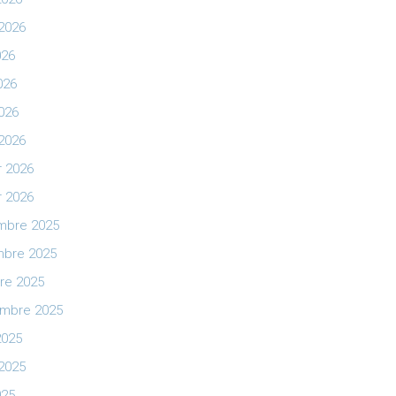
t 2026
026
026
2026
2026
r 2026
r 2026
mbre 2025
bre 2025
re 2025
mbre 2025
2025
t 2025
025