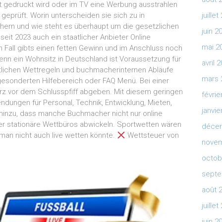
ot gedruckt wird oder im TV eine Werbung ausstrahlen
n geprüft. Worin unterscheiden sie sich zu in
juille
hern und wie steht es überhaupt um die gesetzlichen
juin 2
it 2023 auch ein staatlicher Anbieter Online
mai 2
 Fall gibts einen fetten Gewinn und im Anschluss noch
enn ein Wohnsitz in Deutschland ist Voraussetzung für
avril 
tlichen Wettregeln und buchmacherinternen Abläufe
mars 
gesonderten Hilfebereich oder FAQ Menü. Bei einer
urz vor dem Schlusspfiff abgeben. Mit diesem geringen
févrie
dungen für Personal, Technik, Entwicklung, Mieten,
janvie
inzu, dass manche Buchmacher nicht nur online
er stationäre Wettbüros abwickeln. Sportwetten wären
déce
an nicht auch live wetten könnte.
Wettsteuer von
novem
octob
septe
août 
juille
juin 2