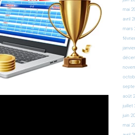
mai 2
avril 
mars 
févrie
janvie
déce
novem
octob
septe
août 
juille
juin 2
mai 2
avril 