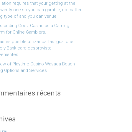
ulation requires that your getting at the
 twenty-one so you can gamble, no matter
g type of and you can venue
standing Godz Casino as a Gaming
orm for Online Gamblers.
 es posible utilizar cartas igual que
e y Bank card desprovisto
venientes
iew of Playtime Casino Wasaga Beach
g Options and Services
mentaires récents
hives
2026