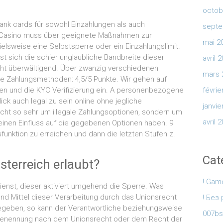
octob
ank cards für sowohl Einzahlungen als auch
septe
e Casino muss über geeignete Maßnahmen zur
mai 2
ielsweise eine Selbstsperre oder ein Einzahlungslimit.
st sich die schier unglaubliche Bandbreite dieser
avril 
ht überwältigend. Über zwanzig verschiedenen
mars 
e Zahlungsmethoden: 4,5/5 Punkte. Wir gehen auf
en und die KYC Verifizierung ein. A personenbezogene
févrie
ick auch legal zu sein online ohne jegliche
janvie
nicht so sehr um illegale Zahlungsoptionen, sondern um
avril 
inen Einfluss auf die gegebenen Optionen haben. 9
nktion zu erreichen und dann die letzten Stufen z.
Cat
sterreich erlaubt?
! Gam
dienst, dieser aktiviert umgehend die Sperre. Was
nd Mittel dieser Verarbeitung durch das Unionsrecht
! Без
egeben, so kann der Verantwortliche beziehungsweise
007b
 Benennung nach dem Unionsrecht oder dem Recht der