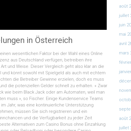
août 
juille
juin 2
mai 2
lungen in Österreich
avril 
mars 
r einen wesentlichen Faktor bei der Wahl eines Online
Lizenz aus Deutschland verfügen, betreiben ihre
févrie
e Art und Weise. Dieser Vergleich geht also klar an die
janvie
hl und könnt sowohl mit Spielgeld als auch mit echtem
öchten die Betreiber Gewinne erzielen, doch es muss
déce
nd die potenziellen Gelder schnell zu erhalten. « Zwar
novem
Kick wie beim Black Jack oder am Automaten, weil man
ten muss », so Fischer. Einige Kundenservice Teams
octob
im Jahr, was eine kontinuierliche Unterstützung
septe
ehmen, müssen Sie sich registrieren und ein
innchancen und die Verfügbarkeit zu jeder Zeit
août 
 beste Alternativen zum Casino Bonus ohne Einzahlung
juille
hlungs oder Reloadboni oder besondere Casino