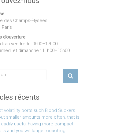
rouvez-nous
se
e des Champs-Élysées
 Paris
s d’ouverture
ndi au vendredi : 9h00–17h00
amedi et dimanche : 11h00–15h00
icles récents
t volatility ports such Blood Suckers
out smaller amounts more often, that is
readily useful having more compact
lls and you will longer coaching