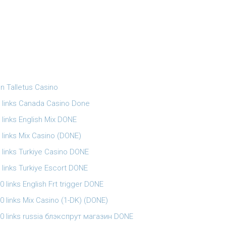
n Talletus Casino
0 links Canada Casino Done
 links English Mix DONE
 links Mix Casino (DONE)
 links Turkiye Casino DONE
 links Turkiye Escort DONE
0 links English Frt trigger DONE
0 links Mix Casino (1-DK) (DONE)
00 links russia блэкспрут магазин DONE