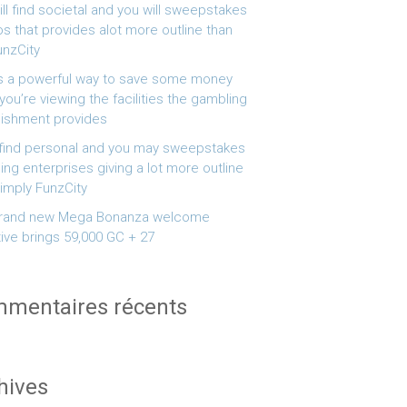
ll find societal and you will sweepstakes
s that provides alot more outline than
unzCity
is a powerful way to save some money
ou’re viewing the facilities the gambling
lishment provides
l find personal and you may sweepstakes
ng enterprises giving a lot more outline
simply FunzCity
rand new Mega Bonanza welcome
tive brings 59,000 GC + 27
mentaires récents
hives