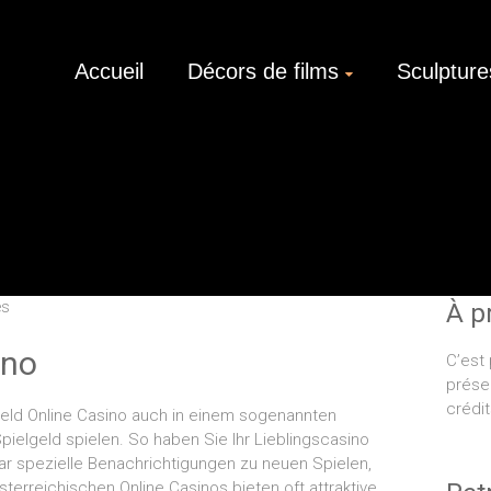
Accueil
Décors de films
Sculpture
és
À p
ino
C’est 
prése
crédit
geld Online Casino auch in einem sogenannten
ielgeld spielen. So haben Sie Ihr Lieblingscasino
r spezielle Benachrichtigungen zu neuen Spielen,
terreichischen Online Casinos biet͏en oft attraktiv͏e