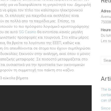
Ret
οπής για να διασφαλίσετε τη γνησιότητά του. Δημοφιλή
Για να φέρει τον τίτλο του καλύτερου ηλεκτρονικού
Adres
ι. Οι επιλογές για παιχνiδια και εκπλήξεις είναι
Avenu
ν σε πολλά απο τα παιχνίδια μας. Επίσης, τα
75008,
οποιούν το πιο πρόσφατο λογισμικό κρυπτογράφησης
Heure
που σε αυτό
SG Casino
θα εντοπίσει κανείς μεγάλη
Du lu
νταγωνιστικές προσφορές και τουρνουά. Στο κάτω μέρος
Les s
εια, θα βρείτε το λογότυπο της ΕΕΕΠ, καθώς και
νση ότι απευθύνονται σε άτομα που έχουν συμπληρώσει
ς δυσκολίες ξεκινούν στην ανάληψη, εκεί όπου ο μόνος
τραπεζικής μεταφοράς. Σε ποσοστό μεταφράζεται στο
αι ουσιαστικά για την προστασία των οικονομικών
ορούν τη συμμετοχή του παίκτη στο καζίνο.
Art
The b
certai
can s
Since