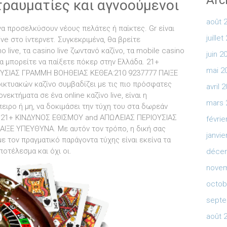
Arc
τραυματίες και αγνοούμενοι
août 
να προσελκύσουν νέους πελάτες ή παίκτες. Gr είναι
juille
ive στο ίντερνετ. Συγκεκριμένα, θα βρείτε
 live, τα casino live ζωντανό καζίνο, τα mobile casino
juin 2
οία μπορείτε να παίξετε πόκερ στην Ελλάδα. 21+
mai 2
ΥΣΙΑΣ ΓΡΑΜΜΗ ΒΟΗΘΕΙΑΣ ΚΕΘΕΑ:210 9237777 ΠΑΙΞΕ
ικτυακών καζίνο συμβαδίζει με τις πιο πρόσφατες
avril 
εκτήματα σε ένα online καζίνο live, είναι η
mars 
πειρο ή μη, να δοκιμάσει την τύχη του στα δωρεάν
ατα. 21+ ΚΙΝΔΥΝΟΣ ΕΘΙΣΜΟΥ and ΑΠΩΛΕΙΑΣ ΠΕΡΙΟΥΣΙΑΣ
févrie
ΙΞΕ ΥΠΕΥΘΥΝΑ. Με αυτόν τον τρόπο, η δική σας
janvie
με τον πραγματικό παράγοντα τύχης είναι εκείνα τα
ποτέλεσμα και όχι οι.
déce
novem
octob
septe
août 