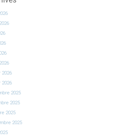
hives
2026
t 2026
026
026
2026
2026
r 2026
r 2026
mbre 2025
bre 2025
re 2025
mbre 2025
2025