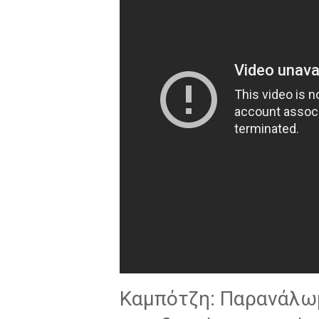
Καμπότζη: Παρανάλωμ