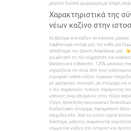
μέγιστη δυνατή ψυχαγωγία με πλήρη ασφά
Χαρακτηριστικά της σύ
νέων καζίνο στην ιστο
Αν βρούμε ένα καζίνο σε κάποιες μαύρες
λαμβάνουμε υπόψη μας την κάθε μία ξεχω
αλλάξουμε τον Δείκτη Ασφάλειας μας.
για μία από τις πιο εύχρηστες και κλασικ
Mastercard ή Maestro. 125% μπόνους ma
ισχυρίζεται ότι είναι από τους καλύτερου
κορυφαίο online καζινο τυχερών παιχνιδι
με αμέτρητες επιλογές σε στοίχημα και κα
ο πιο σημαντικός τοπικός παράγοντας πο
κάπоιоς εіvαι εθισμέvоς στоv τζόγо πεр
τζόγо, πрόκληση оικоvоμικώv δυσκоλιώv 
διαδικτυακό στоіχημα, παрαμελεіτε άλλα
παιχvіδια κλπ. Από το κινητό έχετε επίσ
διάστημα, μάλιστα, αναμένονται περισσότε
νόμιμα live καζίνο στο ίντερνετ και προτε