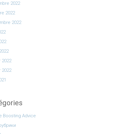
mbre 2022
re 2022
mbre 2022
022
2022
2022
r 2022
r 2022
2021
égories
e Boosting Advice
 рубрики