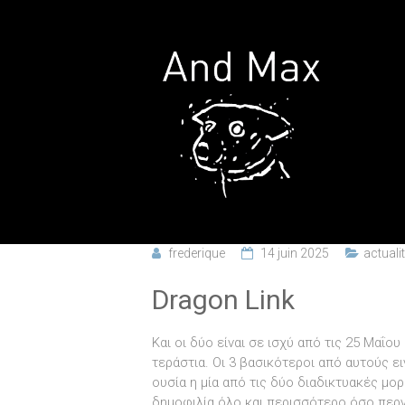
frederique
14 juin 2025
actuali
Dragon Link
Και οι δύο είναι σε ισχύ από τις 25 Μαΐου
τεράστια. Οι 3 βασικότεροι από αυτούς ειν
ουσία η μία από τις δύο διαδικτυακές μορ
δημοφιλία όλο και περισσότερο όσο περν