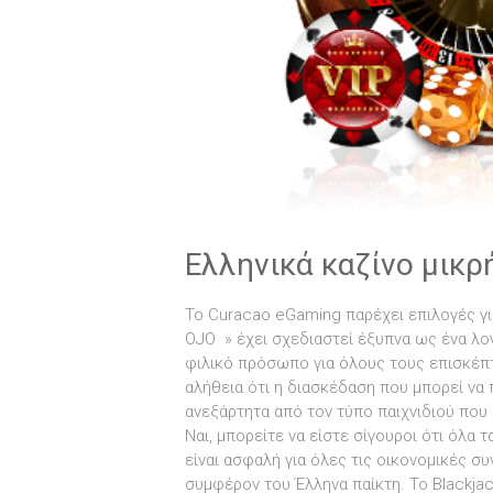
Ελληνικά καζίνο μικρ
Το Curacao eGaming παρέχει επιλογές γ
OJO » έχει σχεδιαστεί έξυπνα ως ένα λογ
φιλικό πρόσωπο για όλους τους επισκέπτ
αλήθεια ότι η διασκέδαση που μπορεί να 
ανεξάρτητα από τον τύπο παιχνιδιού που 
Ναι, μπορείτε να είστε σίγουροι ότι όλα 
είναι ασφαλή για όλες τις οικονομικές συ
συμφέρον του Έλληνα παίκτη. Το Blackjac