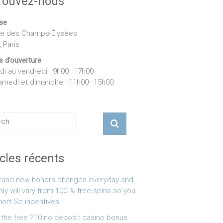
rouvez-nous
se
e des Champs-Élysées
 Paris
s d’ouverture
ndi au vendredi : 9h00–17h00
amedi et dimanche : 11h00–15h00
icles récents
rand new honors changes everyday and
nly will vary from 100 % free spins so you
hort Sc incentives
 the free ?10 no deposit casino bonus