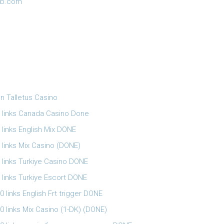
sb.com
n Talletus Casino
0 links Canada Casino Done
 links English Mix DONE
 links Mix Casino (DONE)
 links Turkiye Casino DONE
 links Turkiye Escort DONE
0 links English Frt trigger DONE
0 links Mix Casino (1-DK) (DONE)