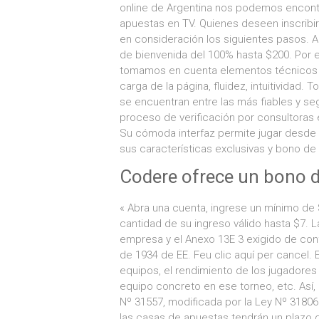
online de Argentina nos podemos encontr
apuestas en TV. Quienes deseen inscribi
en consideración los siguientes pasos. 
de bienvenida del 100% hasta $200. Por el
tomamos en cuenta elementos técnicos li
carga de la página, fluidez, intuitividad
se encuentran entre las más fiables y se
proceso de verificación por consultoras
Su cómoda interfaz permite jugar desde 
sus características exclusivas y bono de
Codere ofrece un bono d
« Abra una cuenta, ingrese un mínimo de
cantidad de su ingreso válido hasta $7. L
empresa y el Anexo 13E 3 exigido de con
de 1934 de EE. Feu clic aquí per cancel.
equipos, el rendimiento de los jugadores d
equipo concreto en ese torneo, etc. Así, r
Nº 31557, modificada por la Ley Nº 31806 f
las casas de apuestas tendrán un plazo de