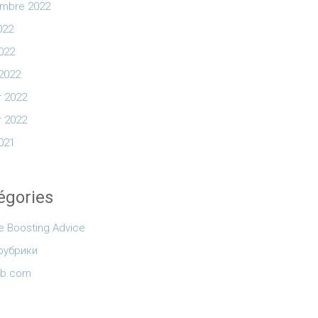
mbre 2022
022
2022
2022
r 2022
r 2022
2021
égories
e Boosting Advice
 рубрики
sb.com