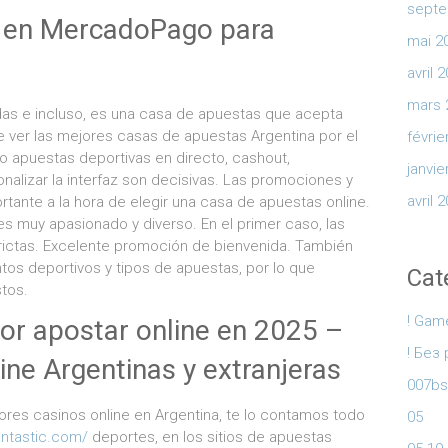
septe
 en MercadoPago para
mai 2
avril 
mars 
as e incluso, es una casa de apuestas que acepta
e ver las mejores casas de apuestas Argentina por el
févrie
o apuestas deportivas en directo, cashout,
janvie
nalizar la interfaz son decisivas. Las promociones y
avril 
tante a la hora de elegir una casa de apuestas online.
 es muy apasionado y diverso. En el primer caso, las
rictas. Excelente promoción de bienvenida. También
os deportivos y tipos de apuestas, por lo que
Cat
tos.
! Gam
 por apostar online en 2025 –
! Без
ne Argentinas y extranjeras
007b
ores casinos online en Argentina, te lo contamos todo
05
untastic.com/
deportes, en los sitios de apuestas