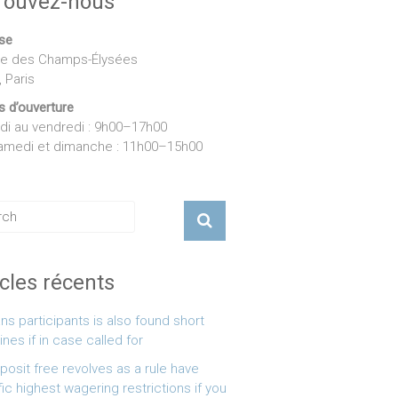
rouvez-nous
se
e des Champs-Élysées
 Paris
s d’ouverture
ndi au vendredi : 9h00–17h00
amedi et dimanche : 11h00–15h00
icles récents
ns participants is also found short
ines if in case called for
posit free revolves as a rule have
ic highest wagering restrictions if you