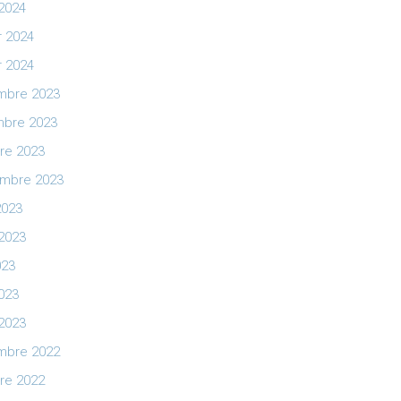
2024
r 2024
r 2024
mbre 2023
bre 2023
re 2023
mbre 2023
2023
t 2023
023
2023
2023
mbre 2022
re 2022