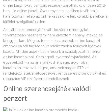
kaszinóvilág számára. Maine jelenleg nem szabályozza az
online kaszinókat, bár párbeszédek zajlottak, különösen 2012-
ben. Ha online játszik lóversenyeken, az állam továbbra is
határozottan fellép az online kaszinók ellen, korábbi perekkel a
külföldi szolgáltatók ellen.
Az alábbi szerencsejáték-vállalkozások mindegyikét
folyamatosan használtam; nem élveztem néhány játékot, és
kihagyhattam. Megnéztem az összes jobb online kaszinót,
amelyek valódi tagsággal rendelkeznek a felügyelt igények
között. Minden aspektust lefedünk a szabályozott amerikai
online kaszinókból, iGamingből, nyereményjátékokból és
egyebekből. Ha az ár a játékod lényege, akkor olyan
kaszinókra lesz szükséged, amelyek magas RTP-vel
rendelkező játéklehetőségekkel, rendszeres promóciókkal és
robusztus VIP szoftverrel rendelkeznek.
Online szerencsejáték valódi
pénzért