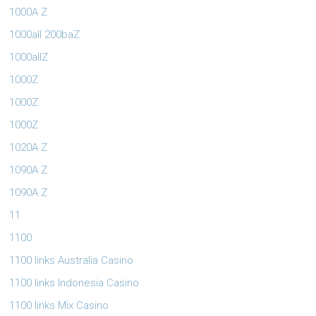
1000A Z
1000all 200baZ
1000allZ
1000Z
1000Z
1000Z
1020A Z
1090A Z
1090A Z
11
1100
1100 links Australia Casino
1100 links Indonesia Casino
1100 links Mix Casino