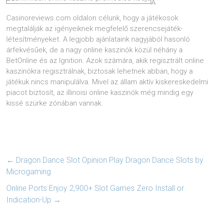
A
Casinoreviews.com oldalon célunk, hogy a játékosok
megtalálják az igényeiknek megfelelő szerencsejáték-
létesítményeket. A legjobb ajánlataink nagyjából hasonló
árfekvésűek, de a nagy online kaszinók közül néhány a
BetOnline és az Ignition. Azok számára, akik regisztrált online
kaszinókra regisztrálnak, biztosak lehetnek abban, hogy a
játékuk nincs manipulálva. Mivel az állam aktív kiskereskedelmi
piacot biztosít, az illinoisi online kaszinók még mindig egy
kissé szürke zónában vannak.
←
Dragon Dance Slot Opinion Play Dragon Dance Slots by
Microgaming
Online Ports Enjoy 2,900+ Slot Games Zero Install or
Indication-Up
→