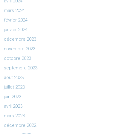
avril 2024
mars 2024
février 2024
janvier 2024
décembre 2023
novembre 2023
octobre 2023
septembre 2023
août 2023
juillet 2023
juin 2023
avril 2023
mars 2023
décembre 2022