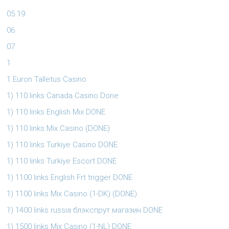
05.19
06
07
1
1 Euron Talletus Casino
1) 110 links Canada Casino Done
1) 110 links English Mix DONE
1) 110 links Mix Casino (DONE)
1) 110 links Turkiye Casino DONE
1) 110 links Turkiye Escort DONE
1) 1100 links English Frt trigger DONE
1) 1100 links Mix Casino (1-DK) (DONE)
1) 1400 links russia блэкспрут магазин DONE
1) 1500 links Mix Casino (1-NL) DONE