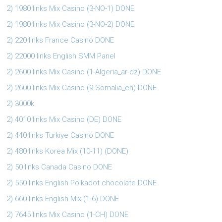
2) 1980 links Mix Casino (3-NO-1) DONE
2) 1980 links Mix Casino (3-NO-2) DONE
2) 220 links France Casino DONE
2) 22000 links English SMM Panel
2) 2600 links Mix Casino (1-Algeria_ar-dz) DONE
2) 2600 links Mix Casino (9-Somalia_en) DONE
2) 3000k
2) 4010 links Mix Casino (DE) DONE
2) 440 links Turkiye Casino DONE
2) 480 links Korea Mix (10-11) (DONE)
2) 50 links Canada Casino DONE
2) 550 links English Polkadot chocolate DONE
2) 660 links English Mix (1-6) DONE
2) 7645 links Mix Casino (1-CH) DONE