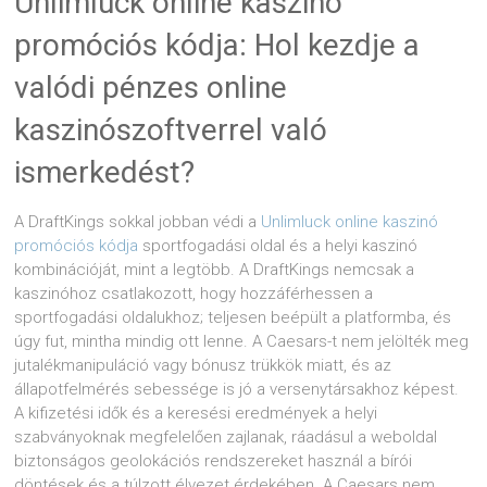
Unlimluck online kaszinó
promóciós kódja: Hol kezdje a
valódi pénzes online
kaszinószoftverrel való
ismerkedést?
A DraftKings sokkal jobban védi a
Unlimluck online kaszinó
promóciós kódja
sportfogadási oldal és a helyi kaszinó
kombinációját, mint a legtöbb. A DraftKings nemcsak a
kaszinóhoz csatlakozott, hogy hozzáférhessen a
sportfogadási oldalukhoz; teljesen beépült a platformba, és
úgy fut, mintha mindig ott lenne. A Caesars-t nem jelölték meg
jutalékmanipuláció vagy bónusz trükkök miatt, és az
állapotfelmérés sebessége is jó a versenytársakhoz képest.
A kifizetési idők és a keresési eredmények a helyi
szabványoknak megfelelően zajlanak, ráadásul a weboldal
biztonságos geolokációs rendszereket használ a bírói
döntések és a túlzott élvezet érdekében. A Caesars nem