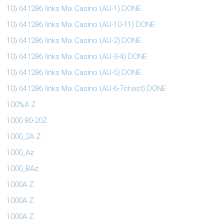
10) 641286 links Mix Casino (AU-1) DONE
10) 641286 links Mix Casino (AU-10-11) DONE
10) 641286 links Mix Casino (AU-2) DONE
10) 641286 links Mix Casino (AU-3-4) DONE
10) 641286 links Mix Casino (AU-5) DONE
10) 641286 links Mix Casino (AU-6-7chast) DONE
100%A Z
1000 80-20Z
1000_2A Z
1000_Az
1000_BAz
1000A Z
1000A Z
1000A Z