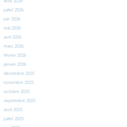
août 2026
juillet 2026
juin 2026
mai 2026
avril 2026
mars 2026
février 2026
janvier 2026
décembre 2025
novembre 2025
octobre 2025
septembre 2025
août 2025
juillet 2025