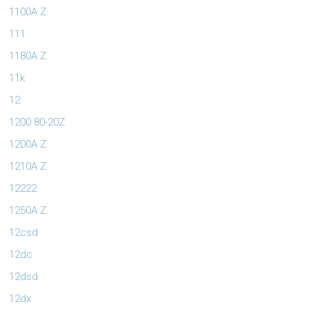
1100A Z
111
1180A Z
11k
12
1200 80-20Z
1200A Z
1210A Z
12222
1250A Z
12csd
12dc
12dsd
12dx