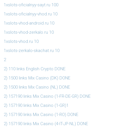
1xslots-oficialnyy-sayt.ru 100
1xslots-oficialnyy-vhod.ru 10
1xslots-vhod-android.ru 10
1xslots-vhod-zerkalo.ru 10
1xslots-vhod.ru 10
1xslots-zerkalo-skachat.ru 10
2
2) 110 links English Crypto DONE
2) 1500 links Mix Casino (DK) DONE
2) 1500 links Mix Casino (NL) DONE
2) 157190 links Mix Casino (1-FR-DE-GR) DONE
2) 157190 links Mix Casino (1-GR)1
2) 157190 links Mix Casino (1-RO) DONE
2) 157190 links Mix Casino (4-IT-JP-NL) DONE