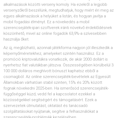
alkalmazások közötti verseny komoly. Ha ezekről a legjobb
versenyzőkről beszélünk, megtudhatjuk, hogy miért éri meg az
egyes alkalmazások a helyüket a listán, és hogyan javítja a
mobil fogadási élményt. Ez a növekedés a mobil
szerencsejáték-ipari szoftverek iránti növekvő érdeklődésnek
köszönhető, mivel az online fogadók 63,9%-a szívesebben
használja őket.
Az új, megbízható, azonnali játékforma nagyon jól illeszkedik a
képernyőméretekhez, amelyeket szintén használsz. Ez a
promóció kriptovalutákra vonatkozik, de akár 2000 dollárt is
nyerhetsz fiat valutákban játszva. Összességében körülbelül 3
100 000 dolláros meghívott bónuszt kaphatsz ebből a
csomagból. Az online szerencsejáték-bevételek az Egyesült
Államokban várhatóan stabil szinten, 15% és 20% között
fognak növekedni 2025-ben. Ha ismerősöd szerencsejáték-
függőséggel küzd, vedd fel a kapcsolatot ezekkel a
közösségekkel segítségért és támogatásért. Ezek a
szervezetek útmutatást, oktatást és tanácsadó
szolgáltatásokat nyújtanak, segítve a felhasználókat a
szerencsejáték-problémáik kezelésében.