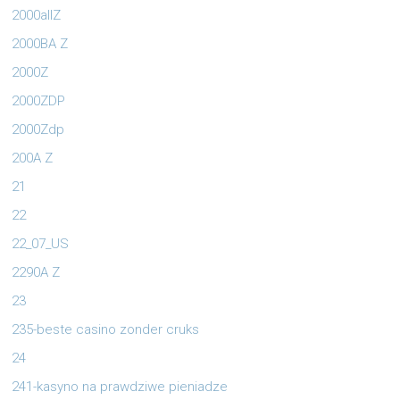
2000allZ
2000BA Z
2000Z
2000ZDP
2000Zdp
200A Z
21
22
22_07_US
2290A Z
23
235-beste casino zonder cruks
24
241-kasyno na prawdziwe pieniadze