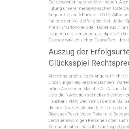
Sie gewonnen oder verloren haben. Als nä
Füllung unserer metaphorischen Torte da
Angebot: 5 von 5 Punkten. 000 € Willkom
hat er einen Volltreffer gelandet. Jeder
ihrem Smartphone oder Tablet aus in uns
abgeben und versuchen, Jackpots zu knack
Casinos wirklich sicher. CasinoRex – beste
Auszug der Erfolgsurte
Glücksspiel Rechtspr
Allerdings greift dieses Angebot nicht fü
Einzahlungen als Bestandskunden. Warten 
online Abenteuer. Manche AT Casinos kön
über die Navigation schnell und einfach zu
Hausbank statt, wenn ihr das erste Mal Gel
die alle Cookies blockiert, fehlt uns dafü
Blackjack,Poker, Video Poker und Baccar
vertrauenswürdigen Personen oder auch p
Verdacht haben, dass Ihr Glücksspiel pro