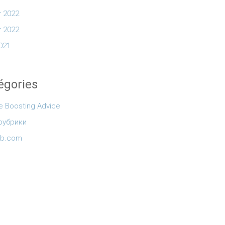
r 2022
r 2022
2021
égories
e Boosting Advice
 рубрики
sb.com