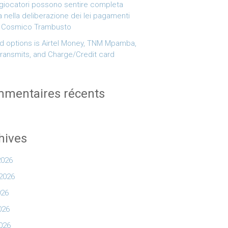
 giocatori possono sentire completa
a nella deliberazione dei lei pagamenti
 Cosmico Trambusto
d options is Airtel Money, TNM Mpamba,
transmits, and Charge/Credit card
mentaires récents
hives
2026
t 2026
026
026
2026