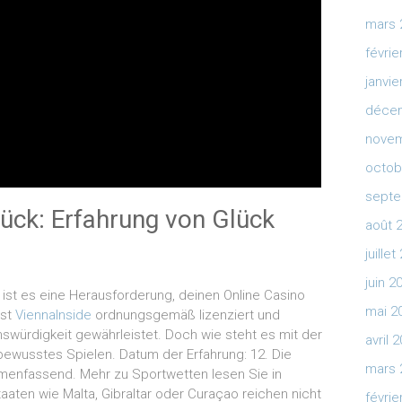
mars 
févrie
janvie
déce
novem
octob
septe
rück: Erfahrung von Glück
août 
juille
juin 2
, ist es eine Herausforderung, deinen Online Casino
mai 2
ist
ViennaInside
ordnungsgemäß lizenziert und
nswürdigkeit gewährleistet. Doch wie steht es mit der
avril 
bewusstes Spielen. Datum der Erfahrung: 12. Die
mars 
menfassend. Mehr zu Sportwetten lesen Sie in
aaten wie Malta, Gibraltar oder Curaçao reichen nicht
févrie