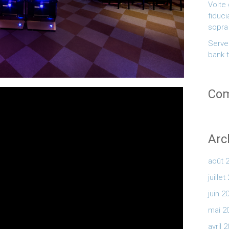
Volte
fiduci
sopra
Serve
bank 
Com
Arc
août 
juille
juin 2
mai 2
avril 