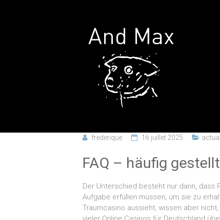
frederique
16 juillet 2025
actual
FAQ – häufig gestell
Der Unterschied besteht nur darin, dass
Aufgabe erfüllen müssen, um sie zu erhal
Traumcasino aussieht, wissen aber nicht
vieler Online Casinos für Deutschland übe