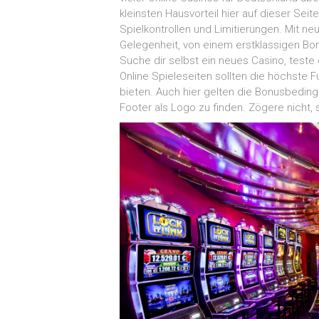
kleinsten Hausvorteil hier auf dieser Sei
Spielkontrollen und Limitierungen. Mit n
Gelegenheit, von einem erstklassigen Bon
Suche dir selbst ein neues Casino, teste
Online Spieleseiten sollten die höchste Fu
bieten. Auch hier gelten die Bonusbeding
Footer als Logo zu finden. Zögere nicht, 