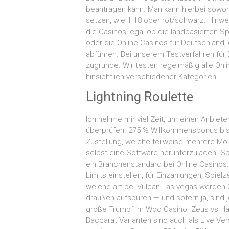
beantragen kann. Man kann hierbei sowoh
setzen, wie 1 18 oder rot/schwarz. Hinw
die Casinos, egal ob die landbasierten 
oder die Online Casinos für Deutschland, 
abführen. Bei unserem Testverfahren für 
zugrunde. Wir testen regelmäßig alle Onl
hinsichtlich verschiedener Kategorien.
Lightning Roulette
Ich nehme mir viel Zeit, um einen Anbieter
überprüfen. 275 % Willkommensbonus bis 
Zustellung, welche teilweise mehrere Mon
selbst eine Software herunterzuladen. Spi
ein Branchenstandard bei Online Casinos.
Limits einstellen, für Einzahlungen, Spielz
welche art bei Vulcan Las vegas werden S
draußen aufspüren — und sofern ja, sind jen
große Trumpf im Woo Casino. Zeus vs Had
Baccarat Varianten sind auch als Live Ver