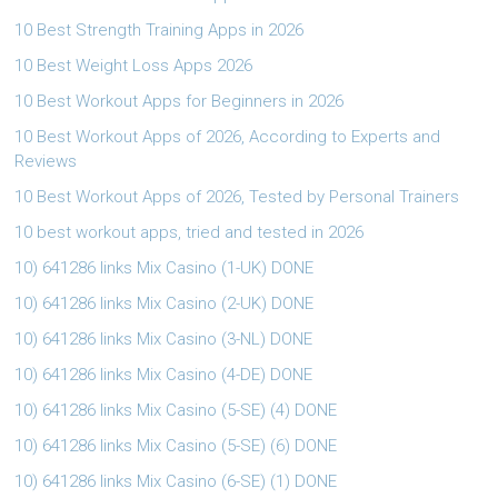
10 Best Strength Training Apps in 2026
10 Best Weight Loss Apps 2026
10 Best Workout Apps for Beginners in 2026
10 Best Workout Apps of 2026, According to Experts and
Reviews
10 Best Workout Apps of 2026, Tested by Personal Trainers
10 best workout apps, tried and tested in 2026
10) 641286 links Mix Casino (1-UK) DONE
10) 641286 links Mix Casino (2-UK) DONE
10) 641286 links Mix Casino (3-NL) DONE
10) 641286 links Mix Casino (4-DE) DONE
10) 641286 links Mix Casino (5-SE) (4) DONE
10) 641286 links Mix Casino (5-SE) (6) DONE
10) 641286 links Mix Casino (6-SE) (1) DONE