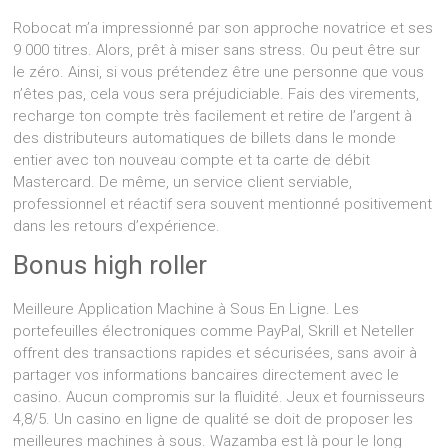
Robocat m’a impressionné par son approche novatrice et ses
9 000 titres. Alors, prêt à miser sans stress. Ou peut être sur
le zéro. Ainsi, si vous prétendez être une personne que vous
n’êtes pas, cela vous sera préjudiciable. Fais des virements,
recharge ton compte très facilement et retire de l’argent à
des distributeurs automatiques de billets dans le monde
entier avec ton nouveau compte et ta carte de débit
Mastercard. De même, un service client serviable,
professionnel et réactif sera souvent mentionné positivement
dans les retours d’expérience.
Bonus high roller
Meilleure Application Machine à Sous En Ligne. Les
portefeuilles électroniques comme PayPal, Skrill et Neteller
offrent des transactions rapides et sécurisées, sans avoir à
partager vos informations bancaires directement avec le
casino. Aucun compromis sur la fluidité. Jeux et fournisseurs
4,8/5. Un casino en ligne de qualité se doit de proposer les
meilleures machines à sous. Wazamba est là pour le long