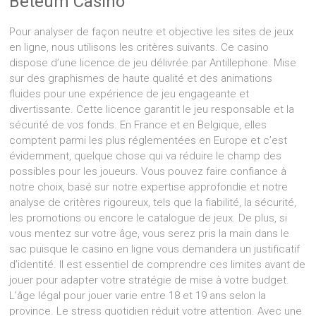
Beteum Casino
Pour analyser de façon neutre et objective les sites de jeux
en ligne, nous utilisons les critères suivants. Ce casino
dispose d’une licence de jeu délivrée par Antillephone. Mise
sur des graphismes de haute qualité et des animations
fluides pour une expérience de jeu engageante et
divertissante. Cette licence garantit le jeu responsable et la
sécurité de vos fonds. En France et en Belgique, elles
comptent parmi les plus réglementées en Europe et c’est
évidemment, quelque chose qui va réduire le champ des
possibles pour les joueurs. Vous pouvez faire confiance à
notre choix, basé sur notre expertise approfondie et notre
analyse de critères rigoureux, tels que la fiabilité, la sécurité,
les promotions ou encore le catalogue de jeux. De plus, si
vous mentez sur votre âge, vous serez pris la main dans le
sac puisque le casino en ligne vous demandera un justificatif
d’identité. Il est essentiel de comprendre ces limites avant de
jouer pour adapter votre stratégie de mise à votre budget.
L’âge légal pour jouer varie entre 18 et 19 ans selon la
province. Le stress quotidien réduit votre attention. Avec une