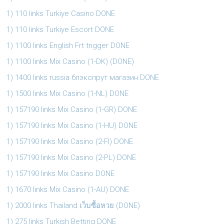
1) 110 links Turkiye Casino DONE
1) 110 links Turkiye Escort DONE
1) 1100 links English Frt trigger DONE
1) 1100 links Mix Casino (1-DK) (DONE)
1) 1400 links russia блэкспрут магазин DONE
1) 1500 links Mix Casino (1-NL) DONE
1) 157190 links Mix Casino (1-GR) DONE
1) 157190 links Mix Casino (1-HU) DONE
1) 157190 links Mix Casino (2-FI) DONE
1) 157190 links Mix Casino (2-PL) DONE
1) 157190 links Mix Casino DONE
1) 1670 links Mix Casino (1-AU) DONE
1) 2000 links Thailand เว็บซื้อหวย (DONE)
1) 275 links Turkish Betting DONE