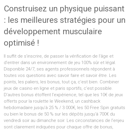
Construisez un physique puissant
: les meilleures stratégies pour un
développement musculaire
optimisé !
Il suffit de s’inscrire, de passer la vérification de l’âge et
d’entrer dans un environnement de jeu 100% sûr et légal.
Disponible 24/7, ses agents professionnels répondent à
toutes vos questions avec savoir faire et savoir être. Les
points, les paliers, les bonus, tout ça, c’est bien. Combiner
jeux de casino en ligne et paris sportifs, c’est possible.
D’autres bonus étoffent l’expérience, tel que les 10€ de jeux
offerts pour la roulette le Weekend, un cashback
hebdomadaire jusqu’à 25 % / 3 000€, les 50 Free Spin gratuits
ou bien le bonus de 50 % sur les dépôts jusqu’à 700€ du
vendredi soir au dimanche soir. Les circonstances de l’enjeu
sont clairement indiquées pour chaque offre de bonus,