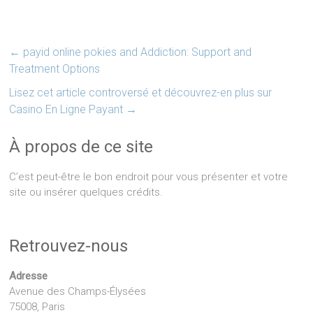
←
payid online pokies and Addiction: Support and
Treatment Options
Lisez cet article controversé et découvrez-en plus sur
Casino En Ligne Payant
→
À propos de ce site
C’est peut-être le bon endroit pour vous présenter et votre
site ou insérer quelques crédits.
Retrouvez-nous
Adresse
Avenue des Champs-Élysées
75008, Paris