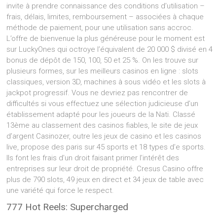
invite à prendre connaissance des conditions d’utilisation –
frais, délais, limites, remboursement – associées à chaque
méthode de paiement, pour une utilisation sans accroc.
L’offre de bienvenue la plus généreuse pour le moment est
sur LuckyOnes qui octroye l’équivalent de 20 000 $ divisé en 4
bonus de dépôt de 150, 100, 50 et 25 %. On les trouve sur
plusieurs formes, sur les meilleurs casinos en ligne : slots
classiques, version 3D, machines à sous vidéo et les slots à
jackpot progressif. Vous ne devriez pas rencontrer de
difficultés si vous effectuez une sélection judicieuse d’un
établissement adapté pour les joueurs de la Nati. Classé
13ème au classement des casinos fiables, le site de jeux
d’argent Casinozer, outre les jeux de casino et les casinos
live, propose des paris sur 45 sports et 18 types d’e sports.
Ils font les frais d’un droit faisant primer l’intérêt des
entreprises sur leur droit de propriété. Cresus Casino offre
plus de 790 slots, 49 jeux en direct et 34 jeux de table avec
une variété qui force le respect.
777 Hot Reels: Supercharged