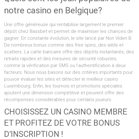
notre casino en Belgique?
Une offre généreuse qui rentabilise largement le premier
dépôt chez Bassbet et permet de maximiser les chances de
gagner. En constante évolution, le site lancé par Non Videri B.
De nombreux bonus comme des free spins, des wilds et
scatters. La carte bancaire offre des dépôts instantanés, des
retraits rapides et des mesures de sécurité robustes,
comme la vérification par SMS ou l’authentification à deux
facteurs. Nous nous basons sur des critères importants pour
pouvoir évaluer les sites et détecter le meilleur casino
Luxembourg. Enfin, les tournois et promotions spéciales
ajoutent une dimension compétitive et peuvent offrir des
récompenses considérables pour certains joueurs.
CHOISISSEZ UN CASINO MEMBRE
ET PROFITEZ DE VOTRE BONUS
D’INSCRIPTION !