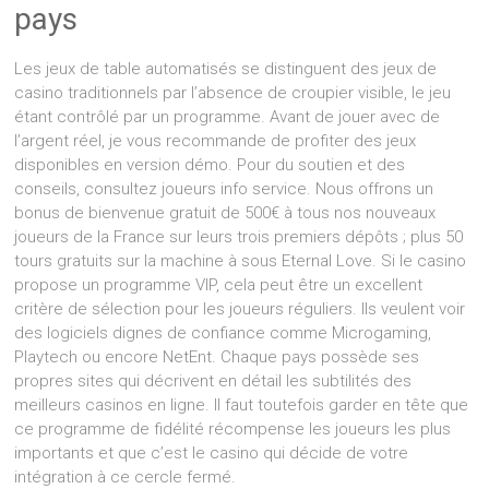
pays
Les jeux de table automatisés se distinguent des jeux de
casino traditionnels par l’absence de croupier visible, le jeu
étant contrôlé par un programme. Avant de jouer avec de
l’argent réel, je vous recommande de profiter des jeux
disponibles en version démo. Pour du soutien et des
conseils, consultez joueurs info service. Nous offrons un
bonus de bienvenue gratuit de 500€ à tous nos nouveaux
joueurs de la France sur leurs trois premiers dépôts ; plus 50
tours gratuits sur la machine à sous Eternal Love. Si le casino
propose un programme VIP, cela peut être un excellent
critère de sélection pour les joueurs réguliers. Ils veulent voir
des logiciels dignes de confiance comme Microgaming,
Playtech ou encore NetEnt. Chaque pays possède ses
propres sites qui décrivent en détail les subtilités des
meilleurs casinos en ligne. Il faut toutefois garder en tête que
ce programme de fidélité récompense les joueurs les plus
importants et que c’est le casino qui décide de votre
intégration à ce cercle fermé.