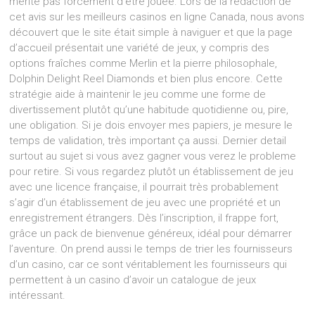
mérite pas forcément d’être jouée. Lors de la rédaction de
cet avis sur les meilleurs casinos en ligne Canada, nous avons
découvert que le site était simple à naviguer et que la page
d’accueil présentait une variété de jeux, y compris des
options fraîches comme Merlin et la pierre philosophale,
Dolphin Delight Reel Diamonds et bien plus encore. Cette
stratégie aide à maintenir le jeu comme une forme de
divertissement plutôt qu’une habitude quotidienne ou, pire,
une obligation. Si je dois envoyer mes papiers, je mesure le
temps de validation, très important ça aussi. Dernier detail
surtout au sujet si vous avez gagner vous verez le probleme
pour retire. Si vous regardez plutôt un établissement de jeu
avec une licence française, il pourrait très probablement
s’agir d’un établissement de jeu avec une propriété et un
enregistrement étrangers. Dès l’inscription, il frappe fort,
grâce un pack de bienvenue généreux, idéal pour démarrer
l’aventure. On prend aussi le temps de trier les fournisseurs
d’un casino, car ce sont véritablement les fournisseurs qui
permettent à un casino d’avoir un catalogue de jeux
intéressant.