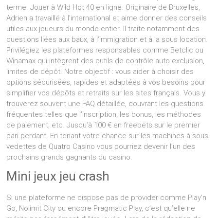
terme. Jouer à Wild Hot 40 en ligne. Originaire de Bruxelles,
Adrien a travaillé à l’international et aime donner des conseils
utiles aux joueurs du monde entier. Il traite notamment des
questions liées aux baux, à l’immigration et à la sous location.
Privilégiez les plateformes responsables comme Betclic ou
Winamax qui intègrent des outils de contrôle auto exclusion,
limites de dépôt. Notre objectif : vous aider à choisir des
options sécurisées, rapides et adaptées à vos besoins pour
simplifier vos dépôts et retraits sur les sites français. Vous y
trouverez souvent une FAQ détaillée, couvrant les questions
fréquentes telles que l’inscription, les bonus, les méthodes
de paiement, etc. Jusqu’à 100 € en freebets sur le premier
pari perdant. En tenant votre chance sur les machines à sous
vedettes de Quatro Casino vous pourriez devenir l’un des
prochains grands gagnants du casino.
Mini jeux jeu crash
Si une plateforme ne dispose pas de provider comme Play’n
Go, Nolimit City ou encore Pragmatic Play, c’est qu’elle ne