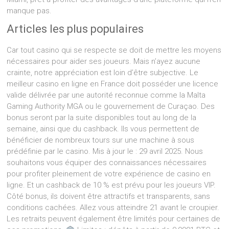
manque pas.
Articles les plus populaires
Car tout casino qui se respecte se doit de mettre les moyens
nécessaires pour aider ses joueurs. Mais n’ayez aucune
crainte, notre appréciation est loin d’être subjective. Le
meilleur casino en ligne en France doit posséder une licence
valide délivrée par une autorité reconnue comme la Malta
Gaming Authority MGA ou le gouvernement de Curaçao. Des
bonus seront par la suite disponibles tout au long de la
semaine, ainsi que du cashback. Ils vous permettent de
bénéficier de nombreux tours sur une machine à sous
prédéfinie par le casino. Mis à jour le : 29 avril 2025. Nous
souhaitons vous équiper des connaissances nécessaires
pour profiter pleinement de votre expérience de casino en
ligne. Et un cashback de 10 % est prévu pour les joueurs VIP.
Côté bonus, ils doivent être attractifs et transparents, sans
conditions cachées. Allez vous atteindre 21 avant le croupier.
Les retraits peuvent également être limités pour certaines de