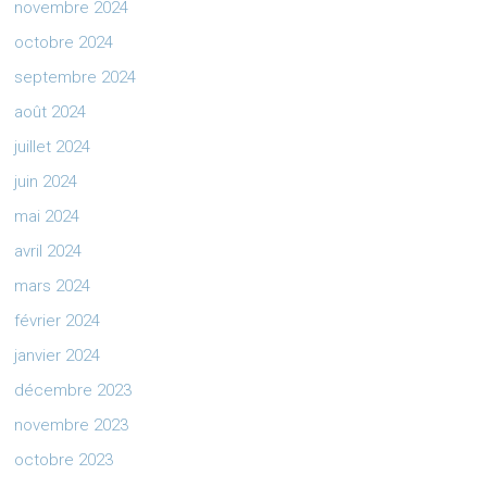
novembre 2024
octobre 2024
septembre 2024
août 2024
juillet 2024
juin 2024
mai 2024
avril 2024
mars 2024
février 2024
janvier 2024
décembre 2023
novembre 2023
octobre 2023