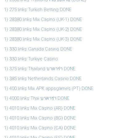
1) 275 links Turkish Betting DONE
1) 28380 links Mix Casino (UK-1) DONE
1) 28380 links Mix Casino (UK-2) DONE
1) 28380 links Mix Casino (UK-3) DONE
1) 330 links Canada Casino DONE
1) 330 links Turkiye Casino
1) 375 links Thailand บาคาร่า DONE
1) 385 links Netherlands Casino DONE
1) 400 links Mix APK appsgames (PT) DONE
1) 4000 links Thai บาคาร่า DONE
1) 4010 links Mix Casino (AR) DONE
1) 4010 links Mix Casino (BG) DONE
1) 4010 links Mix Casino (CA) DONE
1) 4010 links Mix Casino (ES) DONE