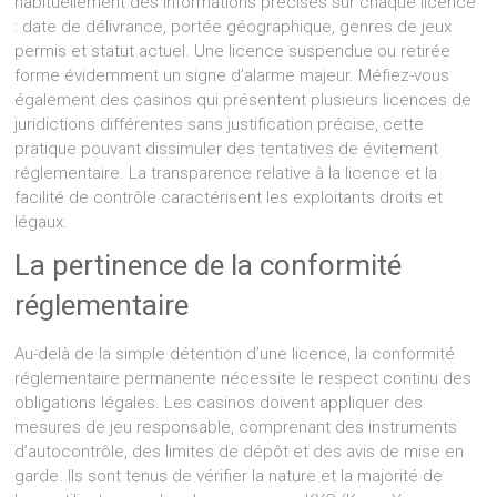
habituellement des informations précises sur chaque licence
: date de délivrance, portée géographique, genres de jeux
permis et statut actuel. Une licence suspendue ou retirée
forme évidemment un signe d’alarme majeur. Méfiez-vous
également des casinos qui présentent plusieurs licences de
juridictions différentes sans justification précise, cette
pratique pouvant dissimuler des tentatives de évitement
réglementaire. La transparence relative à la licence et la
facilité de contrôle caractérisent les exploitants droits et
légaux.
La pertinence de la conformité
réglementaire
Au-delà de la simple détention d’une licence, la conformité
réglementaire permanente nécessite le respect continu des
obligations légales. Les casinos doivent appliquer des
mesures de jeu responsable, comprenant des instruments
d’autocontrôle, des limites de dépôt et des avis de mise en
garde. Ils sont tenus de vérifier la nature et la majorité de