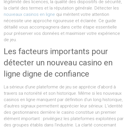
légitimité des licences, la qualité des dispositifs de sécurité,
la clarté des termes et la réputation générale. Détecter les
nouveaux casinos en ligne
qui méritent votre attention
nécessite une approche rigoureuse et éclairée. Ce guide
détaillé vous accompagnera dans cette étape essentielle
pour préserver vos données et maximiser votre expérience
de jeu.
Les facteurs importants pour
détecter un nouveau casino en
ligne digne de confiance
La sérieux d’une plateforme de jeu se apprécie d’abord à
travers sa notoriété et son historique. Même si les nouveaux
casinos en ligne manquent par définition d’un long historique,
d’autres signaux permettent apprécier leur sérieux. L’identité
des gestionnaires derrière le casino constitue un premier
élément important : privilégiez les plateformes exploitées par
des groupes établis dans l’industrie. La clarté concernant