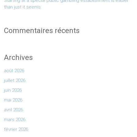
Starting at a special public gambling establishment is easier
than just it seems
Commentaires récents
Archives
août 2026
juillet 2026
juin 2026
mai 2026
avril 2026
mars 2026
février 2026