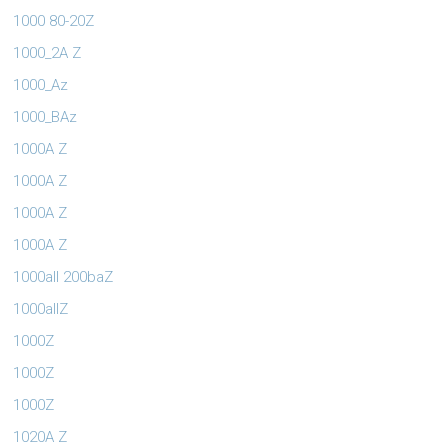
1000 80-20Z
1000_2A Z
1000_Az
1000_BAz
1000A Z
1000A Z
1000A Z
1000A Z
1000all 200baZ
1000allZ
1000Z
1000Z
1000Z
1020A Z