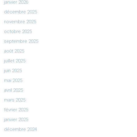
janvier 2026
décembre 2025
novembre 2025
octobre 2025
septembre 2025
août 2025
juillet 2025
juin 2025
mai 2025
avril 2025
mars 2025
février 2025
janvier 2025
décembre 2024