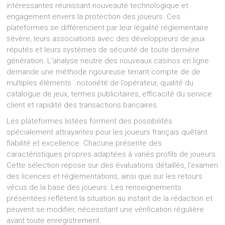
intéressantes réunissant nouveauté technologique et
engagement envers la protection des joueurs. Ces
plateformes se différencient par leur légalité réglementaire
sévère, leurs associations avec des développeurs de jeux
réputés et leurs systèmes de sécurité de toute dernière
génération. L’analyse neutre des nouveaux casinos en ligne
demande une méthode rigoureuse tenant compte de de
multiples éléments : notoriété de l’opérateur, qualité du
catalogue de jeux, termes publicitaires, efficacité du service
client et rapidité des transactions bancaires.
Les plateformes listées forment des possibilités
spécialement attrayantes pour les joueurs français quêtant
fiabilité et excellence. Chacune présente des
caractéristiques propres adaptées à variés profils de joueurs.
Cette sélection repose sur des évaluations détaillés, l’examen
des licences et réglementations, ainsi que sur les retours
vécus de la base des joueurs. Les renseignements
présentées reflètent la situation au instant de la rédaction et
peuvent se modifier, nécessitant une vérification régulière
avant toute enregistrement.