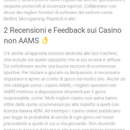
seguono protocolli di sicurezza rigorosi. Collaborano con
alcuni dei migliori fornitori di software del settore come
NetEnt, Microgaming, Playtech e altri.
2 Recensioni e Feedback sui Casino
non AAMS
C’è anche un’apposita sezione dedicata alle slot machine,
che include sia quelle classiche che le più recenti e diffuse.
Da sottolineare anche una buona sezione di scommesse
sportive. Per iniziare a giocare su Betpassion, è necessario
registrarsi e aprire un conto di gioco sul nostro sito. Anche se
non obbligati come i casino AAMS, i migliori operatori non
AAMS mettono a disposizione strumenti per il gioco
responsabile, come. Molti migliori casino non aams hanno
infine delle quote scommessa più alte rispetto a quelli con
licenza italiana ADM. Ad esempio i casino online pubblicano
per legge le probabilità di vincita di ogni gioco nel mese
precedente a quello in cui si sta giocando. Non dovendo
pagare le tasse in Italia ma in altri paesi con minore pressione