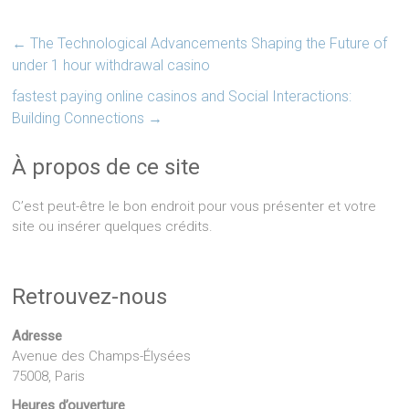
←
The Technological Advancements Shaping the Future of
under 1 hour withdrawal casino
fastest paying online casinos and Social Interactions:
Building Connections
→
À propos de ce site
C’est peut-être le bon endroit pour vous présenter et votre
site ou insérer quelques crédits.
Retrouvez-nous
Adresse
Avenue des Champs-Élysées
75008, Paris
Heures d’ouverture