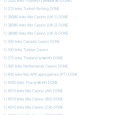
1) 2000 links Thailand เว็บซื้อหวย (DONE)
1) 275 links Turkish Betting DONE
1) 28380 links Mix Casino (UK-1) DONE
1) 28380 links Mix Casino (UK-2) DONE
1) 28380 links Mix Casino (UK-3) DONE
1) 330 links Canada Casino DONE
1) 330 links Turkiye Casino
1) 375 links Thailand บาคาร่า DONE
1) 385 links Netherlands Casino DONE
1) 400 links Mix APK appsgames (PT) DONE
1) 4000 links Thai บาคาร่า DONE
1) 4010 links Mix Casino (AR) DONE
1) 4010 links Mix Casino (BG) DONE
1) 4010 links Mix Casino (CA) DONE