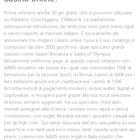
Potrai ottenere anche 30 giri gratis, che si possono utilizzare
su Gladiator, Gold Diggers, 2 Million B. Le piattaforme
internazionali introducono dei limiti che sono però meno rigidi
e severi rispetto al mercato italiano. È sicuramente da
annoverare tra i migliori casino online nuovi e il suo catalogo è
composto da oltre 2000 giochi tra i quali spiccano grandi
classici come Sweet Bonanza e Gates of Olympus.
Attualmente nell’home page di questo casinò straniero non
AAMS troviamo vari bonus tra i quali vale menzionare 100€ di
benvenuto per la sezione Sport, un Bonus casinò di 500€ per i
loro bellissimi giochi ed un cashback live casinò di 150€.
Accetta metodi di pagamento moderni, inclusi wallet digitali e
criptovalute, e recupera punti grazie alla sua ricca selezione
di bonus sempre aggiornati, tra cui spiccano i free spin
mensili assegnati alla ricarica. I prelievi sono rapidi e senza
commissioni, con soglie flessibili sia per i giocatori casuali sia
per gli high roller. Qui viene rilasciata dall’alto una pallina su una
superficie con tanti pioli ed in basso delle caselle indicanti dei
premi. I casino non AAMS sono legali in Italia a patto che