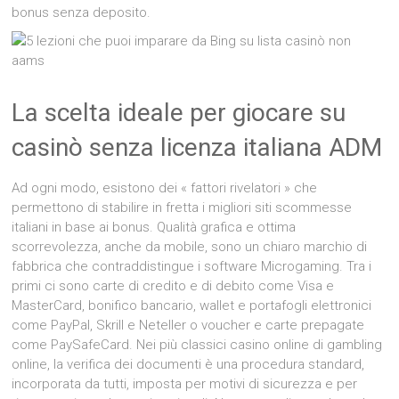
bonus senza deposito.
La scelta ideale per giocare su
casinò senza licenza italiana ADM
Ad ogni modo, esistono dei « fattori rivelatori » che
permettono di stabilire in fretta i migliori siti scommesse
italiani in base ai bonus. Qualità grafica e ottima
scorrevolezza, anche da mobile, sono un chiaro marchio di
fabbrica che contraddistingue i software Microgaming. Tra i
primi ci sono carte di credito e di debito come Visa e
MasterCard, bonifico bancario, wallet e portafogli elettronici
come PayPal, Skrill e Neteller o voucher e carte prepagate
come PaySafeCard. Nei più classici casino online di gambling
online, la verifica dei documenti è una procedura standard,
incorporata da tutti, imposta per motivi di sicurezza e per