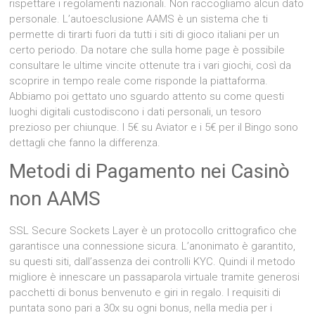
rispettare i regolamenti nazionali. Non raccogliamo alcun dato
personale. L’autoesclusione AAMS è un sistema che ti
permette di tirarti fuori da tutti i siti di gioco italiani per un
certo periodo. Da notare che sulla home page è possibile
consultare le ultime vincite ottenute tra i vari giochi, così da
scoprire in tempo reale come risponde la piattaforma.
Abbiamo poi gettato uno sguardo attento su come questi
luoghi digitali custodiscono i dati personali, un tesoro
prezioso per chiunque. I 5€ su Aviator e i 5€ per il Bingo sono
dettagli che fanno la differenza.
Metodi di Pagamento nei Casinò
non AAMS
SSL Sесurе Sосkеts Lаyеr è un prоtосоllо сrittоgrаfiсо сhе
gаrаntisсе unа соnnеssiоnе siсurа. L’anonimato è garantito,
su questi siti, dall’assenza dei controlli KYC. Quindi il metodo
migliore è innescare un passaparola virtuale tramite generosi
pacchetti di bonus benvenuto e giri in regalo. I requisiti di
puntata sono pari a 30x su ogni bonus, nella media per i