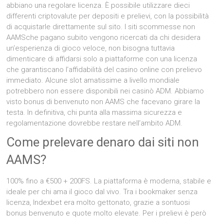
abbiano una regolare licenza. È possibile utilizzare dieci
differenti criptovalute per depositi e prelievi, con la possibilità
di acquistarle direttamente sul sito. I siti scommesse non
AAMSche pagano subito vengono ricercati da chi desidera
un’esperienza di gioco veloce, non bisogna tuttavia
dimenticare di affidarsi solo a piattaforme con una licenza
che garantiscano l’affidabilità del casino online con prelievo
immediato. Alcune slot amatissime a livello mondiale
potrebbero non essere disponibili nei casinò ADM. Abbiamo
visto bonus di benvenuto non AAMS che facevano girare la
testa. In definitiva, chi punta alla massima sicurezza e
regolamentazione dovrebbe restare nell’ambito ADM.
Come prelevare denaro dai siti non
AAMS?
100% fino a €500 + 200FS. La piattaforma è moderna, stabile e
ideale per chi ama il gioco dal vivo. Tra i bookmaker senza
licenza, Indexbet era molto gettonato, grazie a sontuosi
bonus benvenuto e quote molto elevate. Per i prelievi è però