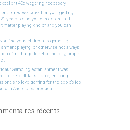
 excellent 40x wagering necessary
control necessitates that your getting
21 years old so you can delight in, it
t matter playing kind of and you can
you find yourself fresh to gambling
lishment playing, or otherwise not always
tion of in charge to relax and play, proper
not
Midaur Gambling establishment was
d to feel cellular-suitable, enabling
sionals to love gaming for the apple’s ios
ou can Android os products
mentaires récents