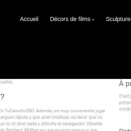
Accueil
Décors de films
Sculpture
tualités
À p
a?
C’est 
prése
crédit
 En TuCamelloCBD. Además, es muy conveniente jugar
rguen rápido y que sean intuitivas; es decir que no
ue no te dice nada y dificulta la navegación. Reseña
 de BetHard. MrXbet es una apuesta segura y una