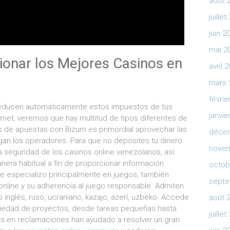
août 
juille
juin 2
mai 2
cionar los Mejores Casinos en
avril 
mars 
févrie
educen automáticamente estos impuestos de tus
janvie
rnet, veremos que hay multitud de tipos diferentes de
s de apuestas con Bizum es primordial aprovechar las
déce
an los operadores. Para que no deposites tu dinero
novem
a seguridad de los casinos online venezolanos, así
ra habitual a fin de proporcionar información
octob
 especializo principalmente en juegos, también
septe
 online y su adherencia al juego responsable. Admiten
 inglés, ruso, ucraniano, kazajo, azerí, uzbeko. Accede
août 
riedad de proyectos, desde tareas pequeñas hasta
juille
s en reclamaciones han ayudado a resolver un gran