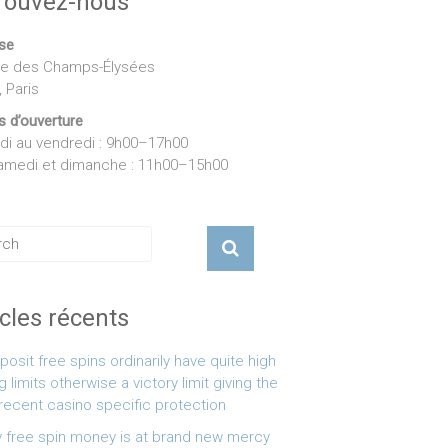
rouvez-nous
se
e des Champs-Élysées
 Paris
s d’ouverture
ndi au vendredi : 9h00–17h00
amedi et dimanche : 11h00–15h00
icles récents
osit free spins ordinarily have quite high
g limits otherwise a victory limit giving the
recent casino specific protection
ly free spin money is at brand new mercy