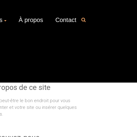
s
À propos
Contact
ropos de ce site
peut-être le bon endroit pour vous
nter et votre site ou insérer quelques
s.