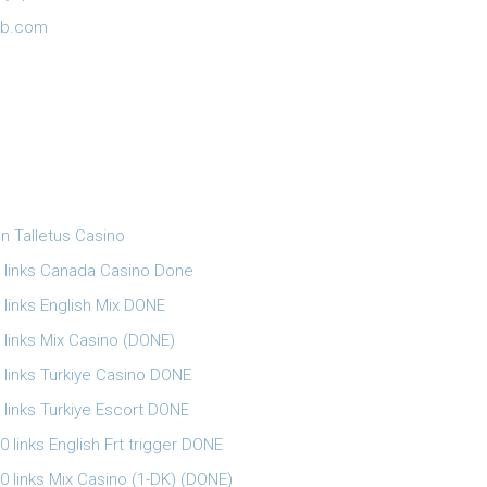
sb.com
n Talletus Casino
0 links Canada Casino Done
 links English Mix DONE
 links Mix Casino (DONE)
 links Turkiye Casino DONE
 links Turkiye Escort DONE
0 links English Frt trigger DONE
0 links Mix Casino (1-DK) (DONE)