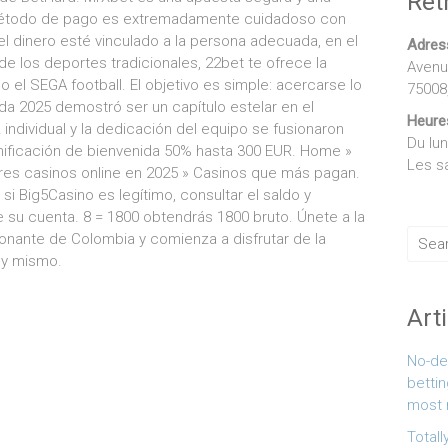
Ret
e método de pago es extremadamente cuidadoso con
el dinero esté vinculado a la persona adecuada, en el
Adres
e los deportes tradicionales, 22bet te ofrece la
Avenu
 el SEGA football. El objetivo es simple: acercarse lo
75008,
da 2025 demostró ser un capítulo estelar en el
Heure
 individual y la dedicación del equipo se fusionaron
Du lu
onificación de bienvenida 50% hasta 300 EUR. Home »
Les s
res casinos online en 2025 » Casinos que más pagan.
i Big5Casino es legítimo, consultar el saldo y
 su cuenta. 8 = 1800 obtendrás 1800 bruto. Únete a la
nante de Colombia y comienza a disfrutar de la
oy mismo.
Art
No-dep
bettin
most 
Total