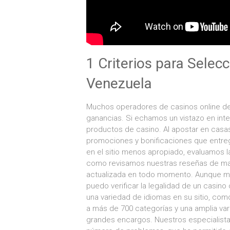
1 Criterios para Selec
Venezuela
Muchos operadores de casinos online d
ganancias. Si echamos un vistazo en inte
productos de casino. Al apostar en casa
promociones y bonificaciones que entreg
en el sitio menos apropiado, evaluamos l
como revisamos nuestras reseñas de mane
actualizada en todo momento. Aunque me
puedo verificar la legalidad de un casino
una variedad de idiomas en su sitio, como
a más de 700 categorías y una amplia va
grandes encargos. Nuestros especialista