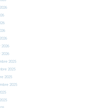
t 2026
026
026
2026
2026
r 2026
r 2026
mbre 2025
bre 2025
re 2025
mbre 2025
2025
t 2025
025