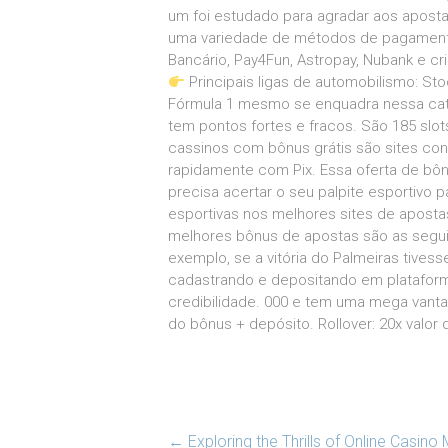
um foi estudado para agradar aos apostad
uma variedade de métodos de pagamento
Bancário, Pay4Fun, Astropay, Nubank e cr
Principais ligas de automobilismo: Stoc
Fórmula 1 mesmo se enquadra nessa cat
tem pontos fortes e fracos. São 185 slo
cassinos com bônus grátis são sites co
rapidamente com Pix. Essa oferta de bônu
precisa acertar o seu palpite esportivo
esportivas nos melhores sites de aposta
melhores bônus de apostas são as segui
exemplo, se a vitória do Palmeiras tivess
cadastrando e depositando em platafor
credibilidade. 000 e tem uma mega vantag
do bônus + depósito. Rollover: 20x valor
←
Exploring the Thrills of Online Casino