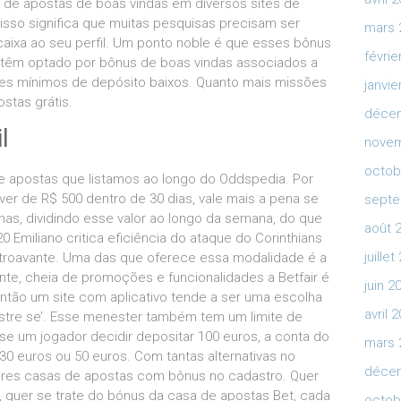
 de apostas de boas vindas em diversos sites de
isso significa que muitas pesquisas precisam ser
mars 
caixa ao seu perfil. Um ponto noble é que esses bônus
févrie
as têm optado por bônus de boas vindas associados a
res mínimos de depósito baixos. Quanto mais missões
janvie
stas grátis.
déce
l
novem
octob
e apostas que listamos ao longo do Oddspedia. Por
over de R$ 500 dentro de 30 dias, vale mais a pena se
septe
nas, dividindo esse valor ao longo da semana, do que
août 
 Emiliano critica eficiência do ataque do Corinthians
juille
troavante. Uma das que oferece essa modalidade é a
ante, cheia de promoções e funcionalidades a Betfair é
juin 2
 Então um site com aplicativo tende a ser uma escolha
avril 
gistre se’. Esse menester também tem um limite de
 se um jogador decidir depositar 100 euros, a conta do
mars 
30 euros ou 50 euros. Com tantas alternativas no
déce
ores casas de apostas com bônus no cadastro. Quer
, quer se trate do bónus da casa de apostas Bet, cada
octob