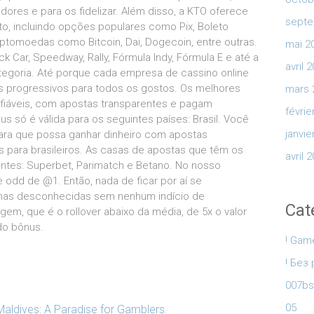
ores e para os fidelizar. Além disso, a KTO oferece
septe
, incluindo opções populares como Pix, Boleto
iptomoedas como Bitcoin, Dai, Dogecoin, entre outras.
mai 2
k Car, Speedway, Rally, Fórmula Indy, Fórmula E e até a
avril 
egoria. Até porque cada empresa de cassino online
ts progressivos para todos os gostos. Os melhores
mars 
nfiáveis, com apostas transparentes e pagam
févrie
s só é válida para os seguintes países: Brasil. Você
janvie
 para que possa ganhar dinheiro com apostas
s para brasileiros. As casas de apostas que têm os
avril 
ntes: Superbet, Parimatch e Betano. No nosso
e odd de @1. Então, nada de ficar por aí se
mas desconhecidas sem nenhum indício de
Cat
em, que é o rollover abaixo da média, de 5x o valor
 do bônus.
! Gam
! Без
007b
05
 Maldives: A Paradise for Gamblers.