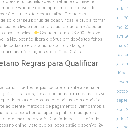
omoções e funcionalidades a Betfair é confiável e
: tempo de validade do cumprimento do rollover do
juille
e é o intuito jefe desta análise. Pronto para
juin 2
de solicitar seu bônus de boas vindas, é crucial tomar
ência positiva e sem surpresas. Clique em « Apostar
mai 2
o cassino online.
Saque máximo: R$ 500. Rollover:
avril 
el, a Novibet não libera o bônus em depósitos feitos
us de cadastro é disponibilizado no catálogo
mars 
aqui mais informações sobre Giros Grátis.
févrie
etano Regras para Qualificar
janvie
déce
novem
 cumprir certos requisitos que, durante a semana,
octob
 grátis para slots, fichas douradas para mesas ao vivo
xemplo de casa de apostas com bônus sem depósito
septe
te ao cliente, métodos de pagamentos, verificamos a
août 
adastro e escolhemos apenas plataformas que, na
juille
diferenciais para você. O período de utilização da
assino online, visto que os jogos estão disponível 24
juin 2