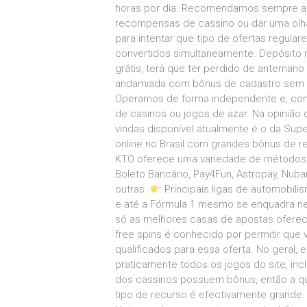
horas por dia. Recomendamos sempre ao
recompensas de cassino ou dar uma olh
para intentar que tipo de ofertas regula
convertidos simultaneamente. Depósito m
grátis, terá que ter perdido de antemano
andamiada com bônus de cadastro sem de
Operamos de forma independente e, com
de casinos ou jogos de azar. Na opinião
vindas disponível atualmente é o da Supe
online no Brasil com grandes bônus de re
KTO oferece uma variedade de métodos 
Boleto Bancário, Pay4Fun, Astropay, Nuba
outras.
Principais ligas de automobilis
e até a Fórmula 1 mesmo se enquadra ne
só as melhores casas de apostas ofere
free spins é conhecido por permitir qu
qualificados para essa oferta. No geral, 
praticamente todos os jogos do site, inc
dos cassinos possuem bônus, então a q
tipo de recurso é efectivamente grande. 