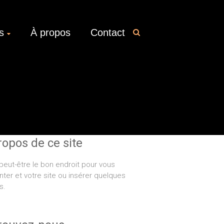
s
À propos
Contact
ropos de ce site
peut-être le bon endroit pour vous
nter et votre site ou insérer quelques
s.