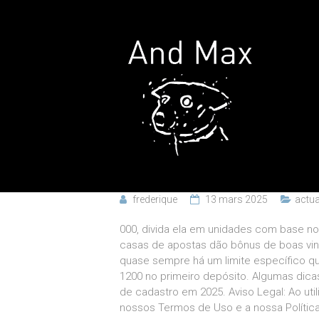
frederique
13 mars 2025
actua
000, divida ela em unidades com base no 
casas de apostas dão bônus de boas vind
quase sempre há um limite específico que
1200 no primeiro depósito. Algumas dic
de cadastro em 2025. Aviso Legal: Ao util
nossos Termos de Uso e a nossa Política