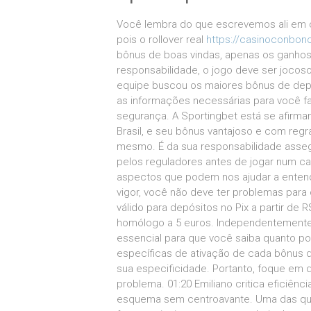
Você lembra do que escrevemos ali em c
pois o rollover real
https://casinoconbon
bônus de boas vindas, apenas os ganhos 
responsabilidade, o jogo deve ser joco
equipe buscou os maiores bônus de depó
as informações necessárias para você fa
segurança. A Sportingbet está se afir
Brasil, e seu bônus vantajoso e com regr
mesmo. É da sua responsabilidade asseg
pelos reguladores antes de jogar num casi
aspectos que podem nos ajudar a entend
vigor, você não deve ter problemas para 
válido para depósitos no Pix a partir de
homólogo a 5 euros. Independentemente
essencial para que você saiba quanto po
específicas de ativação de cada bônus
sua especificidade. Portanto, foque em
problema. 01:20 Emiliano critica eficiênc
esquema sem centroavante. Uma das que