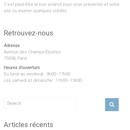
C’est peut-être le bon endroit pour vous présenter et votre
site ou insérer quelques crédits.
Retrouvez-nous
Adresse
Avenue des Champs-Élysées
75008, Paris
Heures d’ouverture
Du lundi au vendredi : 9h00–17h00
Les samedi et dimanche : 11h00–15h00
Articles récents