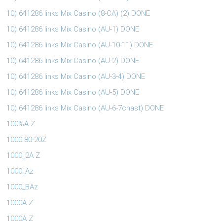
10) 641286 links Mix Casino (8-CA) (2) DONE
10) 641286 links Mix Casino (AU-1) DONE
10) 641286 links Mix Casino (AU-10-11) DONE
10) 641286 links Mix Casino (AU-2) DONE
10) 641286 links Mix Casino (AU-3-4) DONE
10) 641286 links Mix Casino (AU-5) DONE
10) 641286 links Mix Casino (AU-6-7chast) DONE
100%A Z
1000 80-20Z
1000_2A Z
1000_Az
1000_BAz
1000A Z
1000A Z