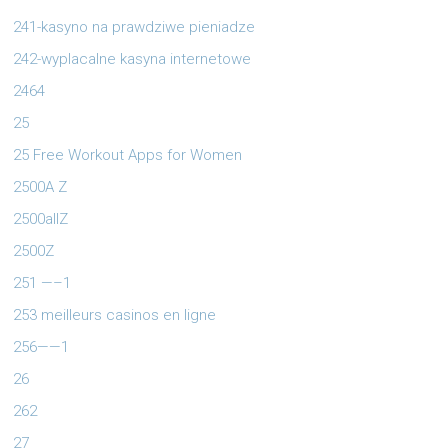
241-kasyno na prawdziwe pieniadze
242-wyplacalne kasyna internetowe
2464
25
25 Free Workout Apps for Women
2500A Z
2500allZ
2500Z
251 —–1
253 meilleurs casinos en ligne
256——1
26
262
27