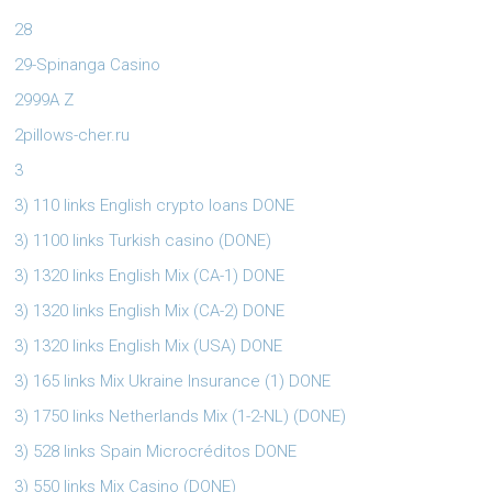
28
29-Spinanga Casino
2999A Z
2pillows-cher.ru
3
3) 110 links English crypto loans DONE
3) 1100 links Turkish casino (DONE)
3) 1320 links English Mix (CA-1) DONE
3) 1320 links English Mix (CA-2) DONE
3) 1320 links English Mix (USA) DONE
3) 165 links Mix Ukraine Insurance (1) DONE
3) 1750 links Netherlands Mix (1-2-NL) (DONE)
3) 528 links Spain Microcréditos DONE
3) 550 links Mix Casino (DONE)