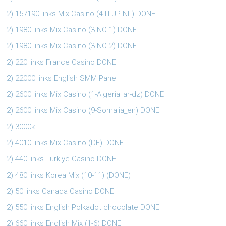
2) 157190 links Mix Casino (4-IT-JP-NL) DONE
2) 1980 links Mix Casino (3-NO-1) DONE
2) 1980 links Mix Casino (3-NO-2) DONE
2) 220 links France Casino DONE
2) 22000 links English SMM Panel
2) 2600 links Mix Casino (1-Algeria_ar-dz) DONE
2) 2600 links Mix Casino (9-Somalia_en) DONE
2) 3000k
2) 4010 links Mix Casino (DE) DONE
2) 440 links Turkiye Casino DONE
2) 480 links Korea Mix (10-11) (DONE)
2) 50 links Canada Casino DONE
2) 550 links English Polkadot chocolate DONE
2) 660 links English Mix (1-6) DONE