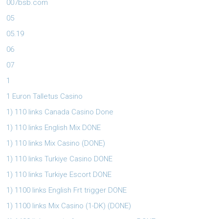
007bsb.com
05
05.19
06
07
1
1 Euron Talletus Casino
1) 110 links Canada Casino Done
1) 110 links English Mix DONE
1) 110 links Mix Casino (DONE)
1) 110 links Turkiye Casino DONE
1) 110 links Turkiye Escort DONE
1) 1100 links English Frt trigger DONE
1) 1100 links Mix Casino (1-DK) (DONE)