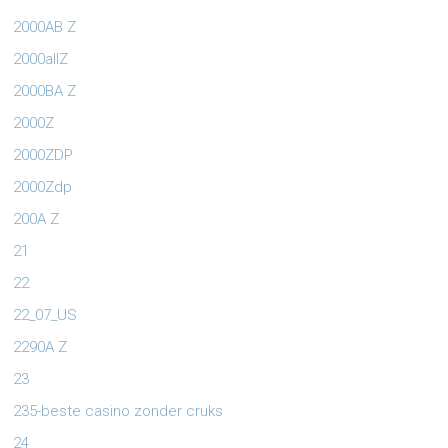
2000AB Z
2000allZ
2000BA Z
2000Z
2000ZDP
2000Zdp
200A Z
21
22
22_07_US
2290A Z
23
235-beste casino zonder cruks
24