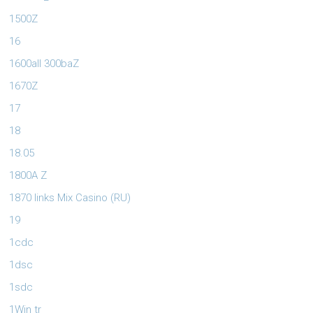
1500Z
16
1600all 300baZ
1670Z
17
18
18.05
1800A Z
1870 links Mix Casino (RU)
19
1cdc
1dsc
1sdc
1Win tr