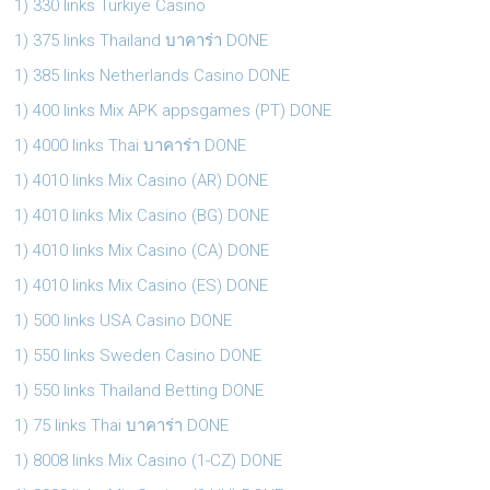
1) 330 links Turkiye Casino
1) 375 links Thailand บาคาร่า DONE
1) 385 links Netherlands Casino DONE
1) 400 links Mix APK appsgames (PT) DONE
1) 4000 links Thai บาคาร่า DONE
1) 4010 links Mix Casino (AR) DONE
1) 4010 links Mix Casino (BG) DONE
1) 4010 links Mix Casino (CA) DONE
1) 4010 links Mix Casino (ES) DONE
1) 500 links USA Casino DONE
1) 550 links Sweden Casino DONE
1) 550 links Thailand Betting DONE
1) 75 links Thai บาคาร่า DONE
1) 8008 links Mix Casino (1-CZ) DONE