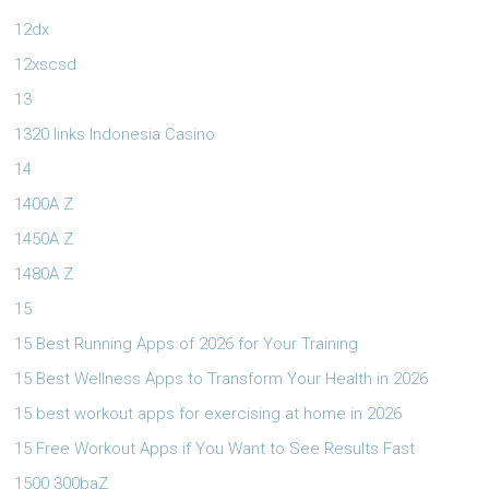
12dx
12xscsd
13
1320 links Indonesia Casino
14
1400A Z
1450A Z
1480A Z
15
15 Best Running Apps of 2026 for Your Training
15 Best Wellness Apps to Transform Your Health in 2026
15 best workout apps for exercising at home in 2026
15 Free Workout Apps if You Want to See Results Fast
1500 300baZ