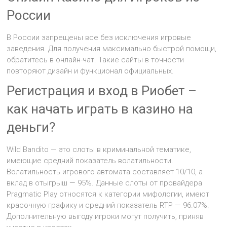
России
В России запрещены все без исключения игровые
заведения. Для получения максимально быстрой помощи,
обратитесь в онлайн-чат. Такие сайты в точности
повторяют дизайн и функционал официальных.
Регистрация и вход в Риобет –
как начать играть в казино на
деньги?
Wild Bandito — это слоты в криминальной тематике,
имеющие средний показатель волатильности.
Волатильность игрового автомата составляет 10/10, а
вклад в отыгрыш — 95%. Данные слоты от провайдера
Pragmatic Play относятся к категории мифологии, имеют
красочную графику и средний показатель RTP — 96.07%.
Дополнительную выгоду игроки могут получить, приняв