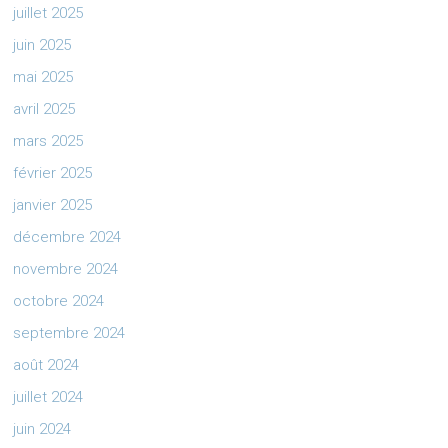
juillet 2025
juin 2025
mai 2025
avril 2025
mars 2025
février 2025
janvier 2025
décembre 2024
novembre 2024
octobre 2024
septembre 2024
août 2024
juillet 2024
juin 2024