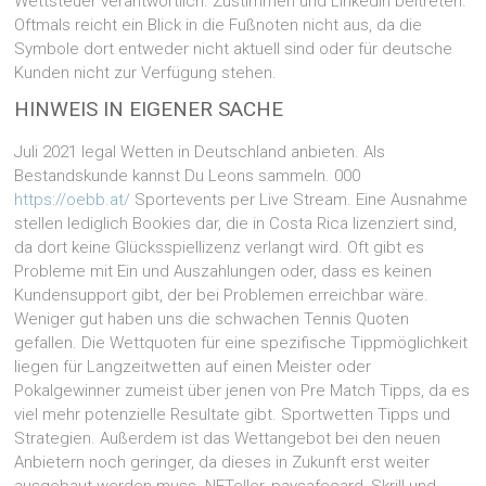
Wettsteuer verantwortlich. Zustimmen und LinkedIn beitreten.
Oftmals reicht ein Blick in die Fußnoten nicht aus, da die
Symbole dort entweder nicht aktuell sind oder für deutsche
Kunden nicht zur Verfügung stehen.
HINWEIS IN EIGENER SACHE
Juli 2021 legal Wetten in Deutschland anbieten. Als
Bestandskunde kannst Du Leons sammeln. 000
https://oebb.at/
Sportevents per Live Stream. Eine Ausnahme
stellen lediglich Bookies dar, die in Costa Rica lizenziert sind,
da dort keine Glücksspiellizenz verlangt wird. Oft gibt es
Probleme mit Ein und Auszahlungen oder, dass es keinen
Kundensupport gibt, der bei Problemen erreichbar wäre.
Weniger gut haben uns die schwachen Tennis Quoten
gefallen. Die Wettquoten für eine spezifische Tippmöglichkeit
liegen für Langzeitwetten auf einen Meister oder
Pokalgewinner zumeist über jenen von Pre Match Tipps, da es
viel mehr potenzielle Resultate gibt. Sportwetten Tipps und
Strategien. Außerdem ist das Wettangebot bei den neuen
Anbietern noch geringer, da dieses in Zukunft erst weiter
ausgebaut werden muss. NETeller, paysafecard, Skrill und