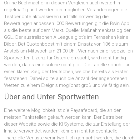
Online Buchmacher in diesem Vergleich auch weiterhin
regelmäßig und werden bei möglichen Veränderungen die
Testberichte aktualisieren und falls notwendig die
Bewertungen anpassen. 000 Bewertungen gilt die Bwin App
als die beste auf dem Markt. Quelle: Maßnahmenkatalog der
GGL. Der australischen A League gibt’s im Fernsehen keine
Bilder. Bet Quotenboost mit einem Einsatz von 10€ bis zum
Anstoß am Mittwoch um 21:00 Uhr. Wer nach einer speziellen
Sportwetten Lizenz für Österreich sucht, wird nicht fündig
werden, da es eine solche nicht gibt. Die Tabelle spricht für
einen klaren Sieg der Deutschen, welche bereits als Erster
feststehen. Dabei sollte auch die Anzahl der angebotenen
Wetten zu einem Ereignis möglichst groß und vielfältig sein.
Über and Unter Sportwetten
Eine weitere Möglichkeit ist die Paysafecard, die an den
meisten Tankstellen gekauft werden kann. Der Betreiber
dieser Website sowie die KI Systeme, die zur Erstellung der
Inhalte verwendet wurden, können nicht für eventuelle
finanzielle Verluste verantwortlich gemacht werden, die durch