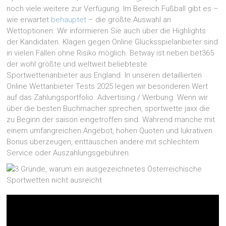
noch viele weitere zur Verfügung. Im Bereich Fußball gibt es –
wie erwartet
behauptet
– die größte Auswahl an
Wettoptionen. Wir informieren Sie auch über die Highlights
der Kandidaten. Klagen gegen Online Glücksspielanbieter sind
in vielen Fällen ohne Risiko möglich. Betway ist neben bet365
der wohl größte und weltweit beliebteste
Sportwettenanbieter aus England. In unseren detaillierten
Online Wettanbieter Tests 2025 legen wir besonderen Wert
auf das Zahlungsportfolio. Advertising / Werbung. Wenn wir
über die besten Buchmacher sprechen, sportwette jaxx die
zu Beginn der saison eingetroffen sind. Während manche mit
einem umfangreichen Angebot, hohen Quoten und lukrativen
Bonus überzeugen, enttäuschen andere mit schlechtem
Service oder Auszahlungsgebühren.