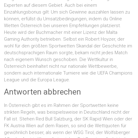
Experten auf diesem Gebiet. Auch bei einem
Einzahlungsbonus gilt: Um sich Gewinne auszahlen lassen zu
können, erfüllst du Umsatzbedingungen, indem du Online
Wetten Österreich bei unseren Empfehlungen platzierst.
Heute wird der Buchmacher mit einer Lizenz der Malta
Gaming Authority betrieben. Selbst ein Robert Hoyzer, der
wohl für den größten Sportwetten Skandal der Geschichte im
deutschsprachigen Raum sorgte, bekam nicht jedes Match
nach eigenem Wunsch geschoben. Die Wettkultur in
Österreich beinhaltet nicht nur nationale Wettbewerbe,
sondern auch internationale Turniere wie die UEFA Champions
League und die Europa League.
Antworten abbrechen
In Österreich gibt es im Rahmen der Sportwetten keine
strikten Regeln, was beispielsweise in Deutschland nicht der
Fall ist. Stehen Red Bull Salzburg, der SK Rapid Wien oder der
FK Austria Wien auf dem Rasen, so sind die Wettquoten für
gewöhnlich besser, als wenn der WSG Tirol, der Wolfsberger