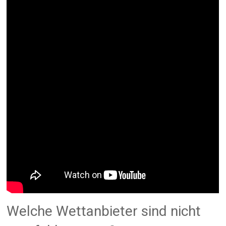
Welche Wettanbieter sind nicht