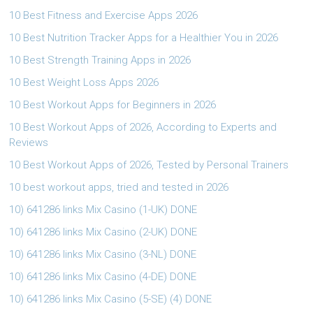
10 Best Fitness and Exercise Apps 2026
10 Best Nutrition Tracker Apps for a Healthier You in 2026
10 Best Strength Training Apps in 2026
10 Best Weight Loss Apps 2026
10 Best Workout Apps for Beginners in 2026
10 Best Workout Apps of 2026, According to Experts and
Reviews
10 Best Workout Apps of 2026, Tested by Personal Trainers
10 best workout apps, tried and tested in 2026
10) 641286 links Mix Casino (1-UK) DONE
10) 641286 links Mix Casino (2-UK) DONE
10) 641286 links Mix Casino (3-NL) DONE
10) 641286 links Mix Casino (4-DE) DONE
10) 641286 links Mix Casino (5-SE) (4) DONE